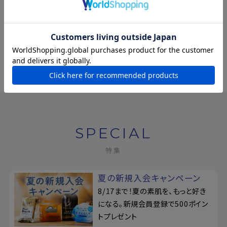
喫茶ペリカン
¥198
(税込)
SPECIAL
特集
夏の新規入会キャンペーン
8/17まで！夏の素肌を、もっと好き
になる。新規会員登録で500ポイン
トプレゼント