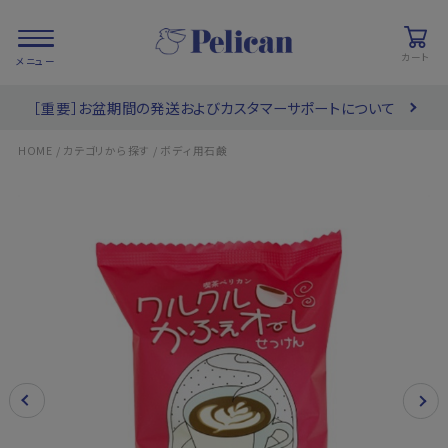
カート
［重要］お盆期間の発送およびカスタマーサポートについて
会員登録/
お気に入り
カート
ログイン
/
/
HOME
カテゴリから探す
ボディ用石鹸
検索
PRODUCTS
/ 商品を探す
COLLECTIONS
/ ブランド一覧