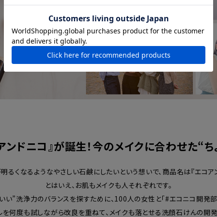
コアンドニコ』が誕生！今のメイクに合わせた“ち
るくなるようなやさしい石鹸にしたいという想いで、商品名は『エコアンドニ
とはいえ、お肌もメイクも人それぞれです。
どいい”洗浄力のバランスを探すために、100人の女性と「#エコニコ開発部
ルを何度も試しながら改良を重ねて、メイクも落とせる洗顔石けんの開発