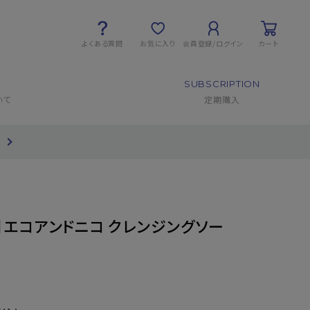
よくある質問
お気に入り
会員登録/ログイン
カート
SUBSCRIPTION
いて
定期購入
て
定】エコアンドニコ クレンジングソー