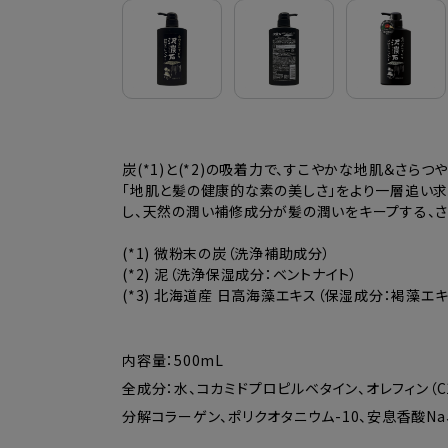
炭(*1)と(*2)の吸着力で、すこやかな地肌＆さら
「地肌と髪の健康的な素の美しさ」をより一層追い求め
し、天然の潤い補修成分が髪の潤いをキープする、さ
(*1) 微粉末の炭（洗浄補助成分）
(*2) 泥（洗浄保湿成分：ベントナイト）
(*3) 北海道産 日高海藻エキス（保湿成分：褐藻エ
内容量：500mL
全成分：水、コカミドプロピルベタイン、オレフィン（C
分解コラーゲン、ポリクオタニウム-10、安息香酸Na、