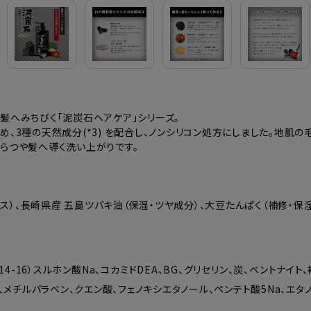
つや髪へみちびく「泥炭石ヘアケア」シリーズ。
、3種の天然成分(*3) を配合し、ノンシリコン処方にしました。地肌の
らつや髪へ導く洗い上がりです。
キス）、長崎県産 五島ツバキ油（保湿・ツヤ成分）、大豆たんぱく（補修・
14-16）スルホン酸Na、コカミドDEA、BG、グリセリン、炭、ベントナイ
メチルパラベン、クエン酸、フェノキシエタノール、ペンテト酸5Na、エタノー