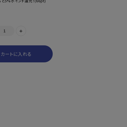
と5%ポイント還元！
(66pt)
+
カートに入れる