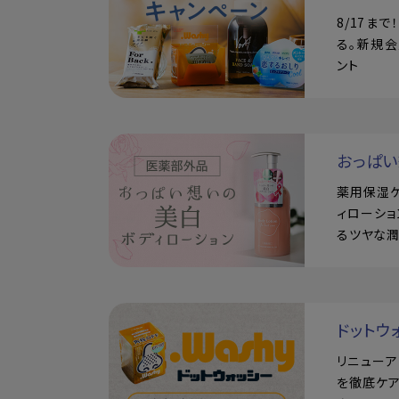
8/17ま
る。新規会
ント
おっぱ
薬用保湿
ィローショ
るツヤな
ドットウ
リニュー
を徹底ケア