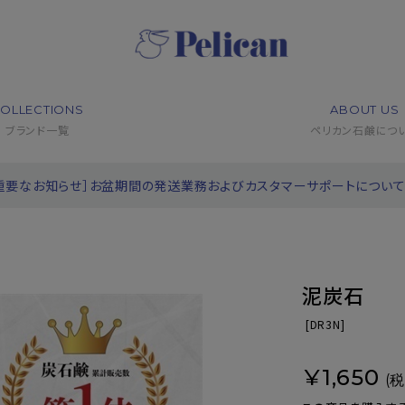
OLLECTIONS
ABOUT US
ブランド一覧
ペリカン石鹸につ
重要なお知らせ］お盆期間の発送業務およびカスタマーサポートについ
泥炭石
[
DR3N]
¥1,650
(