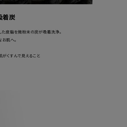
吸着炭
した皮脂を微粉末の炭が吸着洗浄。
なお肌へ。
肌がくすんで見えること