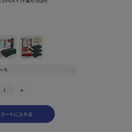
と5%ポイント還元！
(82pt)
+
カートに入れる