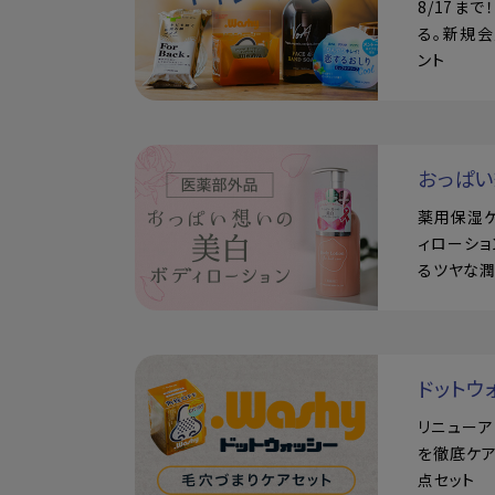
8/17ま
る。新規会
ント
おっぱ
薬用保湿
ィローショ
るツヤな
ドットウ
リニュー
を徹底ケア
点セット