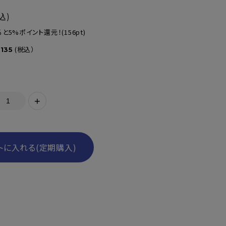
込)
と5%ポイント還元！
(156pt)
(税込）
,135
+
トに入れる(定期購入)