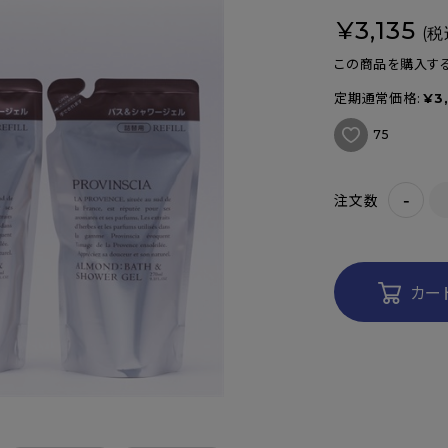
¥3,135
(税
この商品を購入する
定期通常価格:
¥3
75
-
注文数
カー