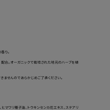
の香り。
）配合。オーガニックで栽培された地元のハーブを植
きませんのであらかじめご了承ください。
シ油、ヒマワリ種子油、トウキンセンカ花エキス、ステアリ