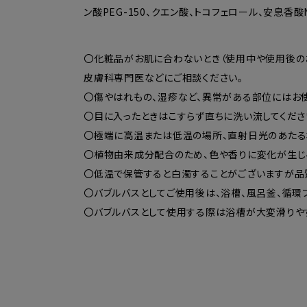
ン酸PEG-150、クエン酸、トコフェロール、安息香
〇化粧品がお肌に合わないとき（使用中や使用後の
皮膚科専門医などにご相談ください。
〇傷やはれもの、湿疹など、異常がある部位にはお使
〇目に入ったときはこすらず直ちに洗い流してくだ
〇極端に高温または低温の場所、直射日光のあたる
〇植物由来成分配合のため、色や香りに変化が生じ
〇低温で保管すると白濁することがございますが品
〇バブルバスとしてご使用後は、浴槽、風呂釜、循環
〇バブルバスとして使用する際は浴槽が大変滑りやす