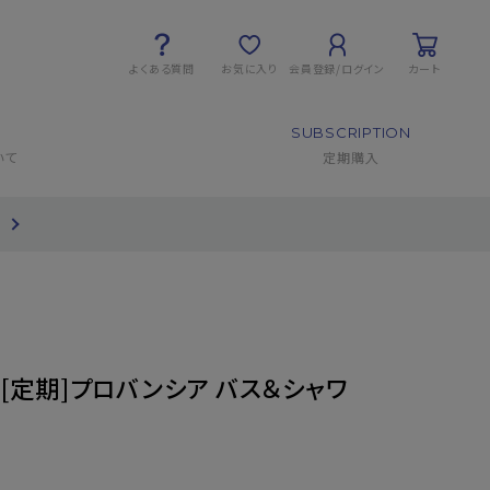
よくある質問
お気に入り
会員登録/ログイン
カート
SUBSCRIPTION
いて
定期購入
て
[定期]プロバンシア バス＆シャワ