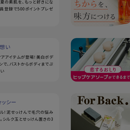
で！夏の素肌を、もっと好きにな
員登録で500ポイントプレゼ
い想い
ケアアイテムが登場！美白ボデ
ンで、バストからボディまでぷ
潤い
ォッシー
アル！泥せっけんで毛穴の悩み
。シルク玉とせっけん置きの3