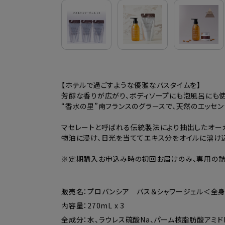
【ホテルで過ごすような優雅なバスタイムを】
芳醇な香りが広がり、ボディソープにも泡風呂にも使
“香水の里”南フランスのグラースで、天然のエッセ
マセレートと呼ばれる伝統製法により抽出したオーガ
物油に浸け、日光を当ててエキス分をオイルに溶け
※定期購入お申込み時の初回お届けのみ、専用の詰
販売名：プロバンシア バス＆シャワージェル＜全
内容量：270mL x 3
全成分：水、ラウレス硫酸Na、パーム核脂肪酸アミドD