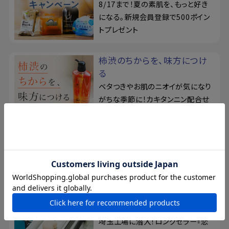
8/17まで！夏の素肌を、もっと好き
になる。新規会員登録で500ポイン
トプレゼント
柿渋のちからを、味方につけ
る
ベタつきやお肌のニオイが気になり
がちな季節に！カキタンニン配合せ
っけん
おっぱい想い
薬用保湿ケアアイテムが登場！美白
ボディローションで、バストからボデ
ィまでぷるツヤな潤い
大人の工場見学
埼玉工場に潜入！ロングセラー『恋