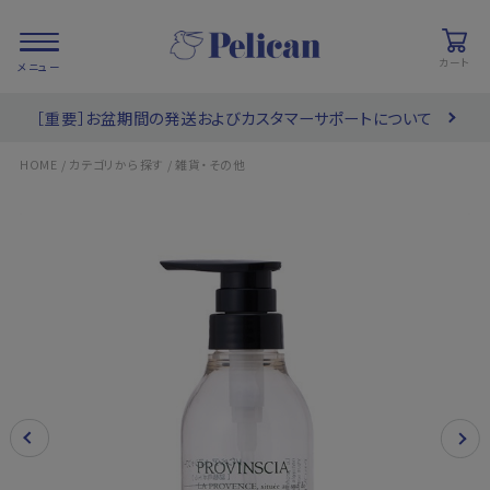
カート
［重要］お盆期間の発送およびカスタマーサポートについて
会員登録/
お気に入り
カート
ログイン
/
/
HOME
カテゴリから探す
雑貨・その他
検索
PRODUCTS
/ 商品を探す
COLLECTIONS
/ ブランド一覧