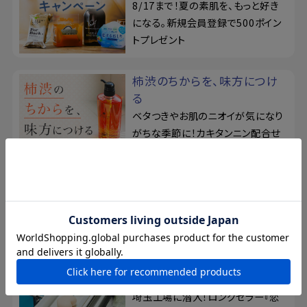
8/17まで！夏の素肌を、もっと好き
になる。新規会員登録で500ポイン
トプレゼント
柿渋のちからを、味方につけ
る
ベタつきやお肌のニオイが気になり
がちな季節に！カキタンニン配合せ
っけん
おっぱい想い
薬用保湿ケアアイテムが登場！美白
ボディローションで、バストからボデ
ィまでぷるツヤな潤い
大人の工場見学
埼玉工場に潜入！ロングセラー『恋