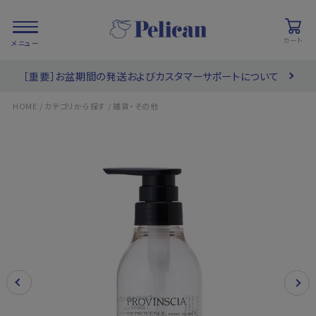
カート
［重要］お盆期間の発送およびカスタマーサポートについて
会員登録/
お気に入り
カート
ログイン
/
/
HOME
カテゴリから探す
雑貨・その他
検索
PRODUCTS
/ 商品を探す
COLLECTIONS
/ ブランド一覧