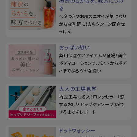
柿渋のちからを、味方につけ
る
ベタつきやお肌のニオイが気になり
がちな季節に！カキタンニン配合せ
っけん
おっぱい想い
薬用保湿ケアアイテムが登場！美白
ボディローションで、バストからボデ
ィまでぷるツヤな潤い
大人の工場見学
埼玉工場に潜入！ロングセラー『恋
するおしり ヒップケアソープ』がで
きるまでをレポート
ドットウォッシー