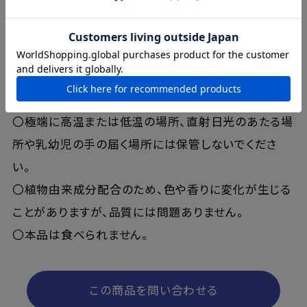
〇傷やはれもの、湿疹など、異常がある部位にはお使
いにならないでください。
〇目に入ったときはこすらず直ちに洗い流してくださ
い。目に異物感が残る場合は眼科医にご相談くださ
い。
〇極端に高温または低温の場所、直射日光のあたる場
所や乳幼児の手の届く場所には保管しないでくださ
い。
〇植物由来成分配合のため、色や香りに変化が生じる
ことがありますが、品質には問題ありません。
〇本品は食べられません。
この商品を問い合わせる