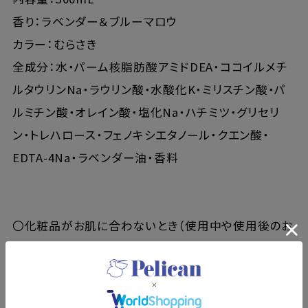
香り：ラベンダー＆ブルーマロウ
カラー：むらさき
全成分：水・パーム核脂肪酸アミドDEA・ココイルメチ
ルタウリンNa・ラウリン酸・水酸化K・ミリスチン酸・パ
ルミチン酸・オレイン酸・塩化Na・ハチミツ・グリセリ
ン・トレハロース・フェノキシエタノール・クエン酸・
EDTA-4Na・ラベンダー油・香料
〇化粧品がお肌に合わないとき（使用中や使用後のお
肌に直射日光があたり、赤み、はれ、かゆみ、刺激など
の異常があらわれた場合）は、悪化させないためにも
使用を中止し、皮膚科専門医などにご相談ください。