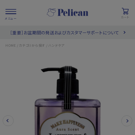
カート
［重要］お盆期間の発送およびカスタマーサポートについて
会員登録/
お気に入り
カート
ログイン
/
/
HOME
カテゴリから探す
ハンドケア
検索
PRODUCTS
/ 商品を探す
COLLECTIONS
/ ブランド一覧