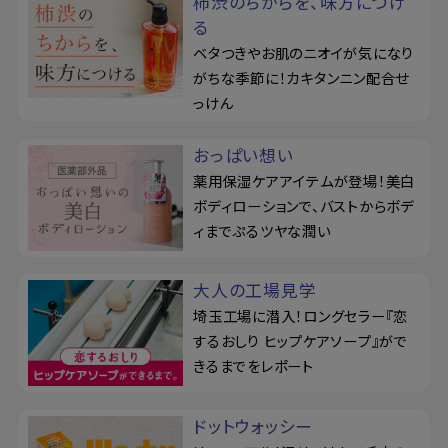
柿渋のちからを、味方につけ
る
ベタつきやお肌のニオイが気になり
がちな季節に！カキタンニン配合せ
っけん
おっぱい想い
薬用保湿ケアアイテムが登場！美白
ボディローションで、バストからボデ
ィまでぷるツヤな潤い
大人の工場見学
埼玉工場に潜入！ロングセラー『恋
するおしり ヒップケアソープ』がで
きるまでをレポート
ドットウォッシー