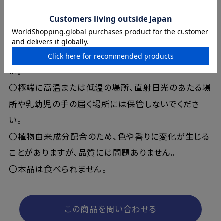
〇傷やはれもの、湿疹など、異常がある部位にはお使
いにならないでください。
〇目に入ったときはこすらず直ちに洗い流してくださ
い。目に異物感が残る場合は眼科医にご相談くださ
い。
〇極端に高温または低温の場所、直射日光のあたる場
所や乳幼児の手の届く場所には保管しないでくださ
い。
〇植物由来成分配合のため、色や香りに変化が生じる
ことがありますが、品質には問題ありません。
〇本品は食べられません。
この商品を問い合わせる