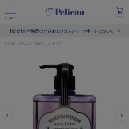
カート
［重要］お盆期間の発送およびカスタマーサポートについて
会員登録/
お気に入り
カート
ログイン
/
/
HOME
カテゴリから探す
ハンドケア
検索
PRODUCTS
/ 商品を探す
COLLECTIONS
/ ブランド一覧