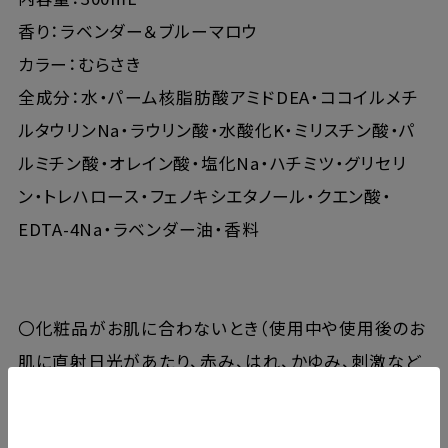
香り：ラベンダー＆ブルーマロウ
カラー：むらさき
全成分：水・パーム核脂肪酸アミドDEA・ココイルメチ
ルタウリンNa・ラウリン酸・水酸化K・ミリスチン酸・パ
ルミチン酸・オレイン酸・塩化Na・ハチミツ・グリセリ
ン・トレハロース・フェノキシエタノール・クエン酸・
EDTA-4Na・ラベンダー油・香料
〇化粧品がお肌に合わないとき（使用中や使用後のお
肌に直射日光があたり、赤み、はれ、かゆみ、刺激など
の異常があらわれた場合）は、悪化させないためにも
使用を中止し、皮膚科専門医などにご相談ください。