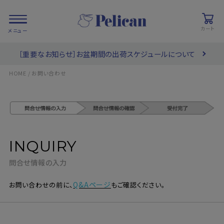
カート
［重要なお知らせ］お盆期間の出荷スケジュールについて
会員登録/
お気に入り
カート
ログイン
HOME
お問い合わせ
検索
INQUIRY
PRODUCTS
/ 商品を探す
問合せ情報の入力
COLLECTIONS
/ ブランド一覧
Q&Aページ
お問い合わせの前に、
もご確認ください。