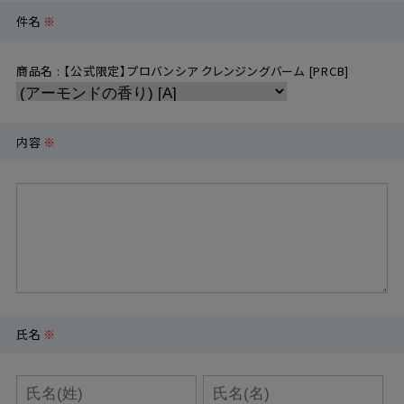
件名
※
定期購入
商品名 : 【公式限定】プロバンシア クレンジングバーム [PRCB]
お問い合わせ
内容
※
ペリカン石鹸について
ご利用案内
よくあるご質問
会員登録でお得
氏名
※
NEWS一覧
利用規約