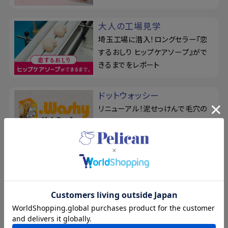
大人の工場見学
埼玉工場に潜入！ロングセラー『恋
するおしり ヒップケアソープ』がで
きるまでをレポート
ドットウォッシー
リニューアル！泥せっけんで毛穴の
悩みを徹底ケア。シルク玉とせっけ
ん置きの3点セット
For Back
薬用せっけん＆ジェルミストでくり返
すニキビを予防！『フォーバック』で
背中を集中ケア