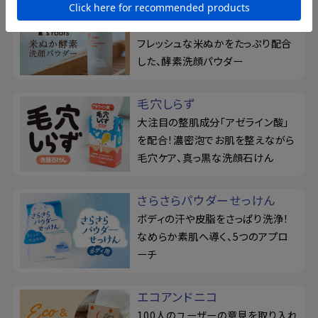
ピーズルーツ
毛穴汚れを、濃密ねばり泡が吸着！
フレッシュな米ぬかをたっぷり配合
した、酵素洗顔パウダー
毛穴しらず
大注目の整肌成分「アゼライン酸」
を配合！濃密泡でお肌を整えながら
毛穴ケア、真っ黒な洗顔石けん
さらさらパウダーせっけん
ボディの汗や皮脂をさっぱり洗浄！
なめらか素肌へ導く、5つのアプロ
ーチ
エコアンドニコ
100人のユーザーの意見を取り入れ