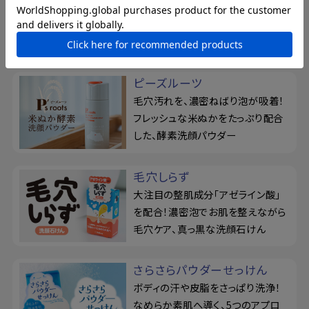
薬用せっけん＆ジェルミストでくり返
すニキビを予防！『フォーバック』で
背中を集中ケア
ピーズルーツ
毛穴汚れを、濃密ねばり泡が吸着！
フレッシュな米ぬかをたっぷり配合
した、酵素洗顔パウダー
毛穴しらず
大注目の整肌成分「アゼライン酸」
を配合！濃密泡でお肌を整えながら
毛穴ケア、真っ黒な洗顔石けん
さらさらパウダーせっけん
ボディの汗や皮脂をさっぱり洗浄！
なめらか素肌へ導く、5つのアプロ