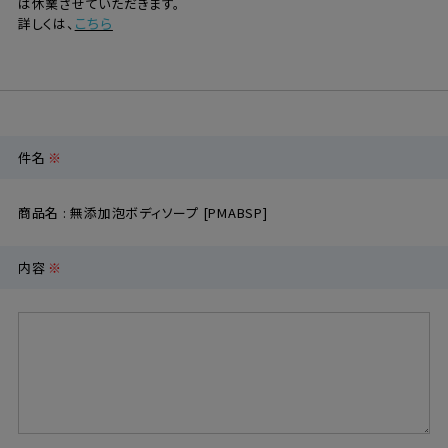
は休業させていただきます。
こちら
詳しくは、
定期購入
お問い合わせ
件名
※
ペリカン石鹸について
商品名 : 無添加泡ボディソープ [PMABSP]
ご利用案内
内容
※
よくあるご質問
会員登録でお得
NEWS一覧
利用規約