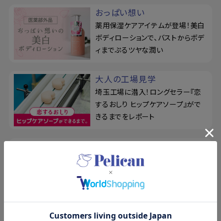
おっぱい想い
薬用保湿ケアアイテムが登場！美白
ボディローションで、バストからボデ
ィまでぷるツヤな潤い
大人の工場見学
埼玉工場に潜入！ロングセラー『恋
するおしり ヒップケアソープ』がで
きるまでをレポート
ドットウォッシー
リニューアル！泥せっけんで毛穴の
悩みを徹底ケア。シルク玉とせっけ
ん置きの3点セット
For Back