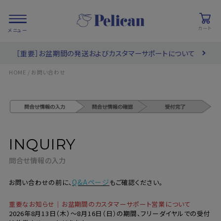
カート
［重要］お盆期間の発送およびカスタマーサポートについて
会員登録/
お気に入り
カート
ログイン
HOME
お問い合わせ
検索
INQUIRY
PRODUCTS
/ 商品を探す
問合せ情報の入力
COLLECTIONS
/ ブランド一覧
Q&Aページ
お問い合わせの前に、
もご確認ください。
重要なお知らせ｜お盆期間のカスタマーサポート営業について
2026年8月13日（木）～8月16日（日）の期間、フリーダイヤルでの受付