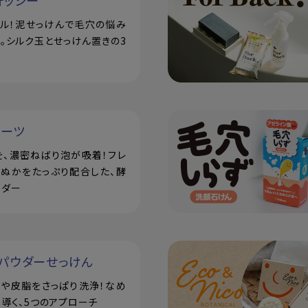
ォッシー
アル！泥せっけんで毛穴の悩み
。シルク玉とせっけん置きの3
ルーツ
を、濃密ねばり泡が吸着！フレ
米ぬかをたっぷり配合した、酵
ウダー
パウダーせっけん
汗や皮脂をさっぱり洗浄！なめ
導く、5つのアプローチ