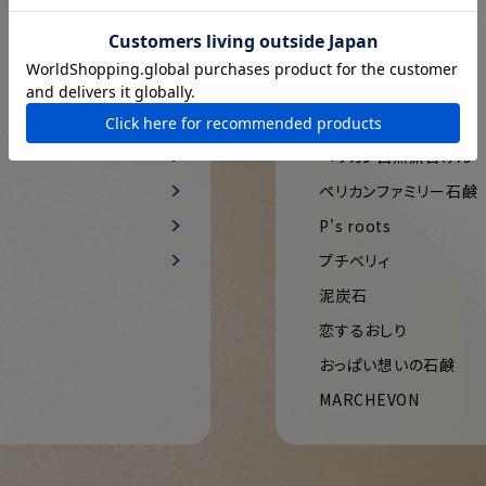
PROVINSCIA
SAVON PATISSERIE
Sufu
Aura Scent
ペリカン自然派石けん
ペリカンファミリー石鹸
P's roots
プチベリィ
泥炭石
恋するおしり
おっぱい想いの石鹸
MARCHEVON