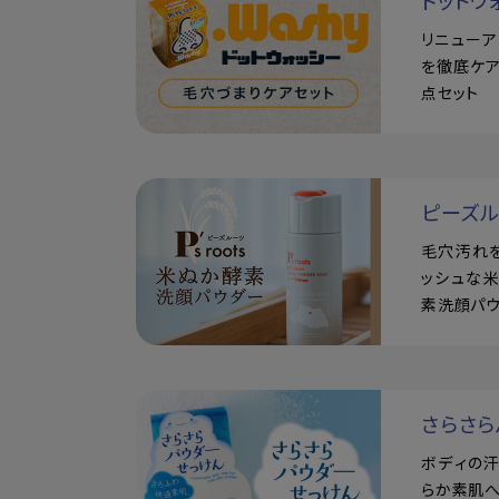
ドットウ
リニュー
を徹底ケア
点セット
ピーズ
毛穴汚れ
ッシュな
素洗顔パ
さらさら
ボディの
らか素肌へ