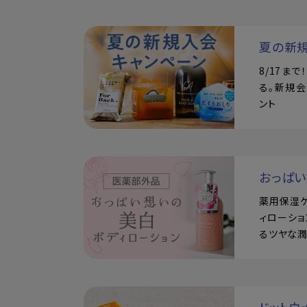
夏の新
8/17ま
る。新規会
ント
おっぱ
薬用保湿
ィローショ
るツヤな