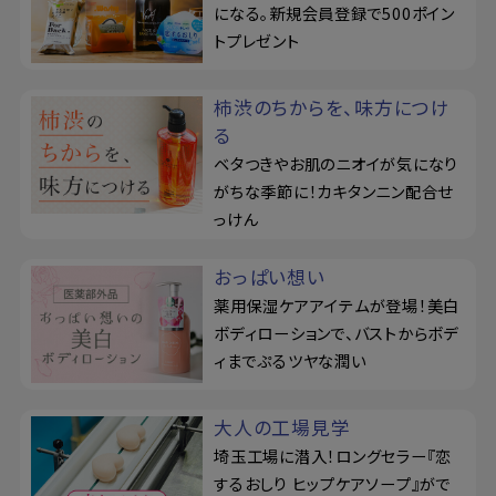
になる。新規会員登録で500ポイン
トプレゼント
柿渋のちからを、味方につけ
る
ベタつきやお肌のニオイが気になり
がちな季節に！カキタンニン配合せ
っけん
おっぱい想い
薬用保湿ケアアイテムが登場！美白
ボディローションで、バストからボデ
ィまでぷるツヤな潤い
大人の工場見学
埼玉工場に潜入！ロングセラー『恋
するおしり ヒップケアソープ』がで