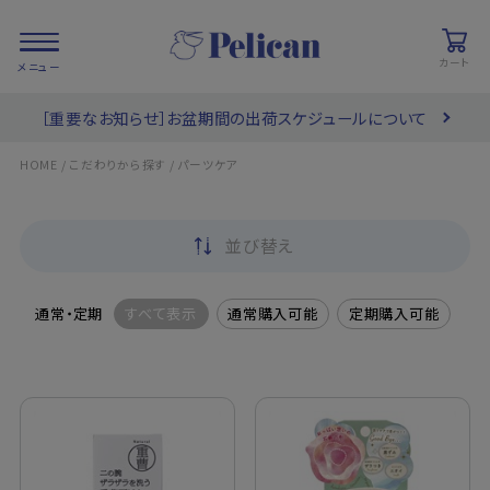
カート
［重要なお知らせ］お盆期間の出荷スケジュールについて
会員登録/
お気に入り
カート
ログイン
/
/
HOME
こだわりから探す
パーツケア
検索
並び替え
PRODUCTS
/ 商品を探す
通常・定期
すべて表示
通常購入可能
定期購入可能
COLLECTIONS
/ ブランド一覧