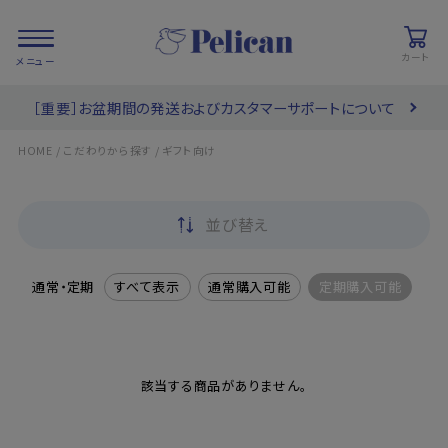
カート
［重要］お盆期間の発送およびカスタマーサポートについて
会員登録/
お気に入り
カート
ログイン
/
/
HOME
こだわりから探す
ギフト向け
検索
並び替え
PRODUCTS
/ 商品を探す
通常・定期
すべて表示
通常購入可能
定期購入可能
COLLECTIONS
/ ブランド一覧
該当する商品がありません。