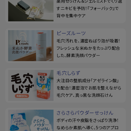
薬用せっけん＆ジェルミストでくり返
すニキビを予防！『フォーバック』で
背中を集中ケア
ピーズルーツ
毛穴汚れを、濃密ねばり泡が吸着！
フレッシュな米ぬかをたっぷり配合
した、酵素洗顔パウダー
毛穴しらず
大注目の整肌成分「アゼライン酸」
を配合！濃密泡でお肌を整えながら
毛穴ケア、真っ黒な洗顔石けん
さらさらパウダーせっけん
ボディの汗や皮脂をさっぱり洗浄！
なめらか素肌へ導く、5つのアプロ