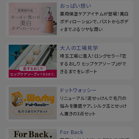
おっぱい想い
薬用保湿ケアアイテムが登場！美白
ボディローションで、バストからボデ
ィまでぷるツヤな潤い
大人の工場見学
埼玉工場に潜入！ロングセラー『恋
するおしり ヒップケアソープ』がで
きるまでをレポート
ドットウォッシー
リニューアル！泥せっけんで毛穴の
悩みを徹底ケア。シルク玉とせっけ
ん置きの3点セット
For Back