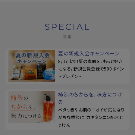
定期購入
SPECIAL
特集
お問い合わせ
ペリカン石鹸について
夏の新規入会キャンペーン
8/17まで！夏の素肌を、もっと好き
ご利用案内
になる。新規会員登録で500ポイン
トプレゼント
よくあるご質問
柿渋のちからを、味方につけ
会員登録でお得
る
ベタつきやお肌のニオイが気になり
NEWS一覧
がちな季節に！カキタンニン配合せ
っけん
利用規約