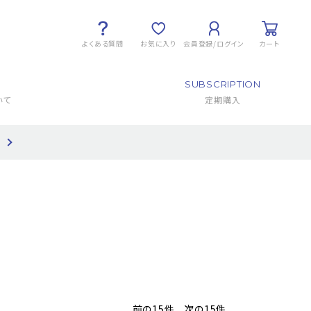
よくある質問
お気に入り
会員登録/ログイン
カート
SUBSCRIPTION
いて
定期購入
て
前の15件
次の15件