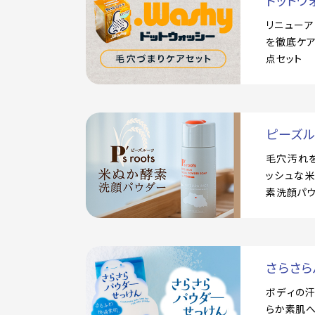
ドットウ
リニュー
を徹底ケア
点セット
ピーズ
毛穴汚れ
ッシュな
素洗顔パ
さらさら
ボディの
らか素肌へ