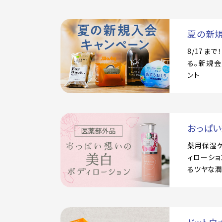
夏の新
8/17ま
る。新規会
ント
おっぱ
薬用保湿
ィローショ
るツヤな