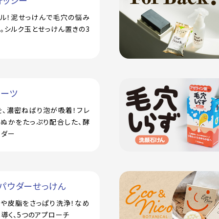
ォッシー
アル！泥せっけんで毛穴の悩み
。シルク玉とせっけん置きの3
ルーツ
を、濃密ねばり泡が吸着！フレ
米ぬかをたっぷり配合した、酵
ウダー
パウダーせっけん
汗や皮脂をさっぱり洗浄！なめ
導く、5つのアプローチ