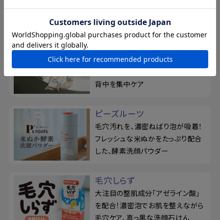
悩みを徹底ケア。シルク玉とせっけ
ん置きの3点セット
For Back
薬用せっけん＆ジェルミストでくり返
すニキビを予防！『フォーバック』で
背中を集中ケア
ピーズルーツ
毛穴汚れを、濃密ねばり泡が吸着！
フレッシュな米ぬかをたっぷり配合
した、酵素洗顔パウダー
毛穴しらず
大注目の整肌成分「アゼライン酸」
を配合！濃密泡でお肌を整えながら
毛穴ケア、真っ黒な洗顔石けん