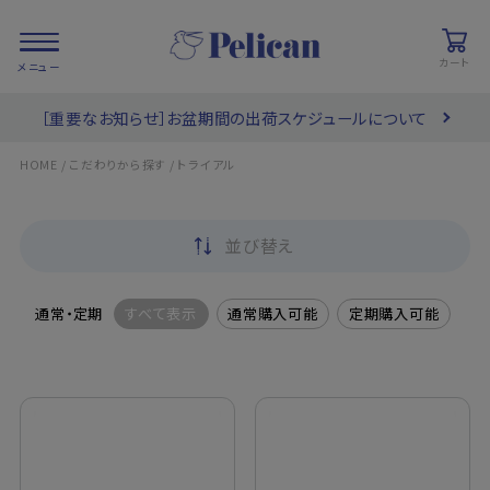
カート
［重要なお知らせ］お盆期間の出荷スケジュールについて
会員登録/
お気に入り
カート
ログイン
/
/
HOME
こだわりから探す
トライアル
検索
並び替え
PRODUCTS
/ 商品を探す
通常・定期
すべて表示
通常購入可能
定期購入可能
COLLECTIONS
/ ブランド一覧