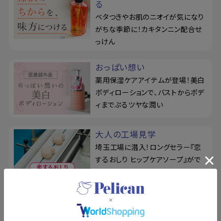
る
ベタつきやお肌のニオイが気になり
がちな季節に！カキタンニン配合せ
っけん
おっぱい想い
薬用保湿ケアアイテムが登場！美白
ボディローションで、バストからボデ
ィまでぷるツヤな潤い
大人の工場見学
埼玉工場に潜入！ロングセラー『恋
するおしり ヒップケアソープ』がで
きるまでをレポート
ドットウォッシー
リニューアル！泥せっけんで毛穴の