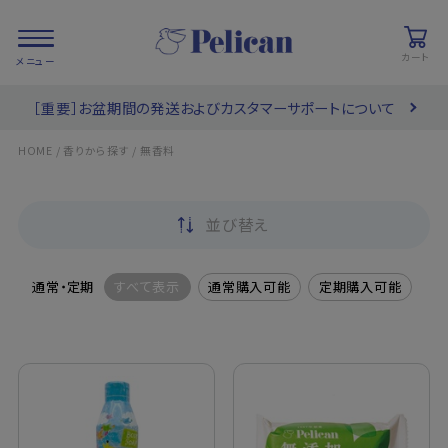
カート
［重要］お盆期間の発送およびカスタマーサポートについて
会員登録/
お気に入り
カート
ログイン
/
/
HOME
香りから探す
無香料
検索
並び替え
PRODUCTS
/ 商品を探す
通常・定期
すべて表示
通常購入可能
定期購入可能
COLLECTIONS
/ ブランド一覧