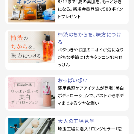
8/17まで！夏の素肌を、もっと好き
になる。新規会員登録で500ポイン
トプレゼント
柿渋のちからを、味方につけ
る
ベタつきやお肌のニオイが気になり
がちな季節に！カキタンニン配合せ
っけん
おっぱい想い
薬用保湿ケアアイテムが登場！美白
ボディローションで、バストからボデ
ィまでぷるツヤな潤い
大人の工場見学
埼玉工場に潜入！ロングセラー『恋