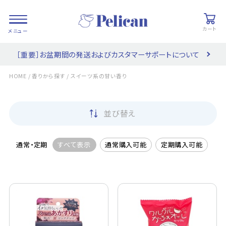
カート
［重要］お盆期間の発送およびカスタマーサポートについて
会員登録/
お気に入り
カート
ログイン
/
/
HOME
香りから探す
スイーツ系の甘い香り
検索
並び替え
PRODUCTS
/ 商品を探す
通常・定期
すべて表示
通常購入可能
定期購入可能
COLLECTIONS
/ ブランド一覧