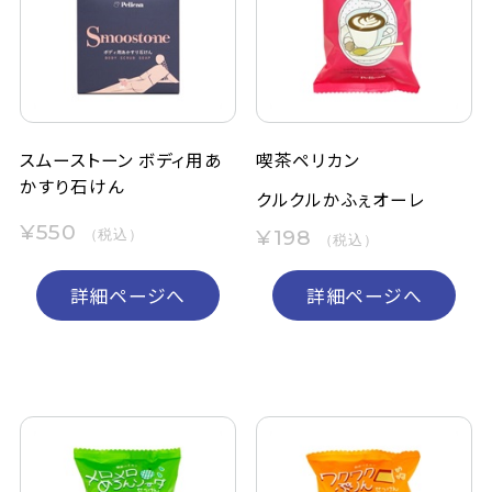
定期購入
お問い合わせ
スムーストーン ボディ用あ
喫茶ペリカン
かすり石けん
ペリカン石鹸について
クルクルかふぇオーレ
¥550
¥198
（税込）
（税込）
ご利用案内
詳細ページへ
詳細ページへ
よくあるご質問
会員登録でお得
NEWS一覧
利用規約