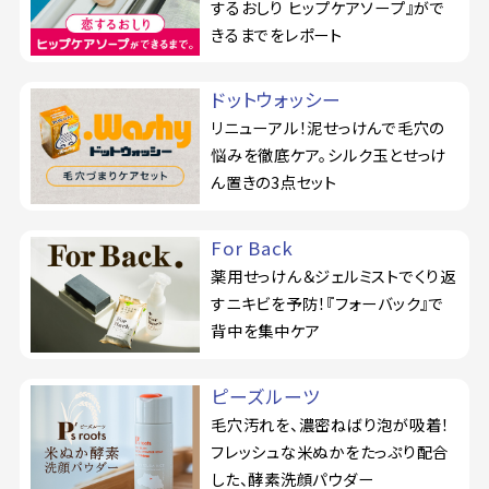
するおしり ヒップケアソープ』がで
きるまでをレポート
ドットウォッシー
リニューアル！泥せっけんで毛穴の
悩みを徹底ケア。シルク玉とせっけ
ん置きの3点セット
For Back
薬用せっけん＆ジェルミストでくり返
すニキビを予防！『フォーバック』で
背中を集中ケア
ピーズルーツ
毛穴汚れを、濃密ねばり泡が吸着！
フレッシュな米ぬかをたっぷり配合
した、酵素洗顔パウダー