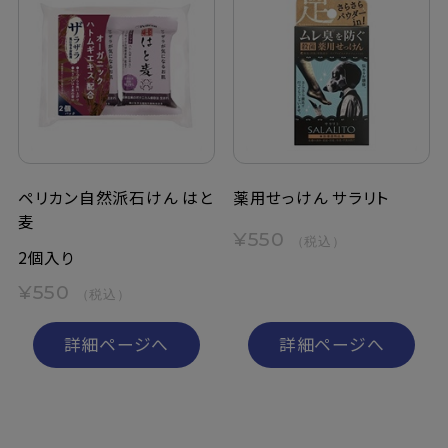
ペリカン自然派石けん はと
薬用せっけん サラリト
麦
¥550
（税込）
2個入り
¥550
（税込）
詳細ページへ
詳細ページへ