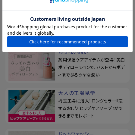
柿渋のちからを、味方につけ
る
ベタつきやお肌のニオイが気になり
がちな季節に！カキタンニン配合せ
っけん
おっぱい想い
薬用保湿ケアアイテムが登場！美白
ボディローションで、バストからボデ
ィまでぷるツヤな潤い
大人の工場見学
埼玉工場に潜入！ロングセラー『恋
するおしり ヒップケアソープ』がで
きるまでをレポート
ドットウォッシー