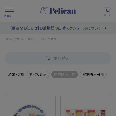
カート
［重要なお知らせ］お盆期間の出荷スケジュールについて
会員登録/
お気に入り
カート
ログイン
/
/
HOME
香りから探す
せっけんの香り
検索
並び替え
PRODUCTS
/ 商品を探す
通常・定期
すべて表示
通常購入可能
定期購入可能
COLLECTIONS
/ ブランド一覧