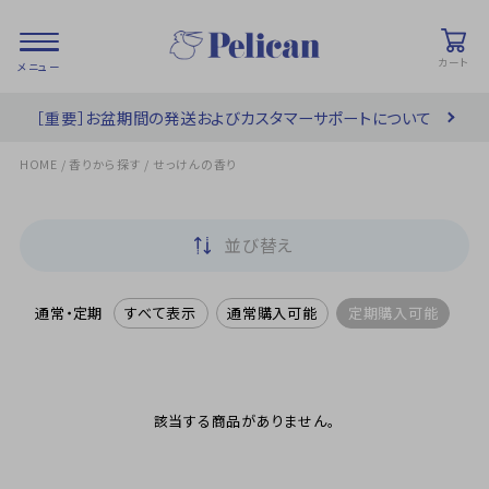
カート
［重要］お盆期間の発送およびカスタマーサポートについて
会員登録/
お気に入り
カート
ログイン
/
/
HOME
香りから探す
せっけんの香り
検索
並び替え
PRODUCTS
/ 商品を探す
通常・定期
すべて表示
通常購入可能
定期購入可能
COLLECTIONS
/ ブランド一覧
該当する商品がありません。