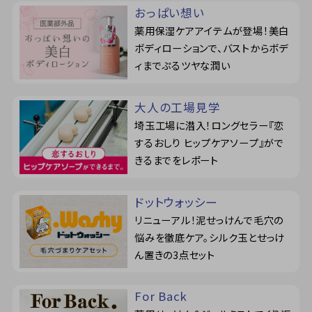
おっぱい想い
薬用保湿ケアアイテムが登場！美白
ボディローションで、バストからボデ
ィまでぷるツヤな潤い
大人の工場見学
埼玉工場に潜入！ロングセラー『恋
するおしり ヒップケアソープ』がで
きるまでをレポート
ドットウォッシー
リニューアル！泥せっけんで毛穴の
悩みを徹底ケア。シルク玉とせっけ
ん置きの3点セット
For Back