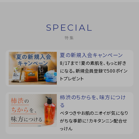
定期購入
SPECIAL
特集
お問い合わせ
ペリカン石鹸について
夏の新規入会キャンペーン
8/17まで！夏の素肌を、もっと好き
ご利用案内
になる。新規会員登録で500ポイン
トプレゼント
よくあるご質問
柿渋のちからを、味方につけ
会員登録でお得
る
ベタつきやお肌のニオイが気になり
NEWS一覧
がちな季節に！カキタンニン配合せ
っけん
利用規約