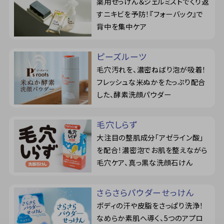
薬用せっけん＆ジェルミストでくり返
すニキビを予防！『フォーバック』で
背中を集中ケア
ピーズルーツ
毛穴汚れを、濃密ねばり泡が吸着！
フレッシュな米ぬかをたっぷり配合
した、酵素洗顔パウダー
毛穴しらず
大注目の整肌成分「アゼライン酸」
を配合！濃密泡でお肌を整えながら
毛穴ケア、真っ黒な洗顔石けん
さらさらパウダーせっけん
ボディの汗や皮脂をさっぱり洗浄！
なめらか素肌へ導く、5つのアプロ