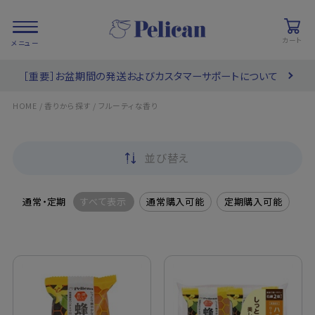
カート
［重要］お盆期間の発送およびカスタマーサポートについて
会員登録/
お気に入り
カート
ログイン
/
/
HOME
香りから探す
フルーティな香り
検索
並び替え
PRODUCTS
/ 商品を探す
通常・定期
すべて表示
通常購入可能
定期購入可能
COLLECTIONS
/ ブランド一覧