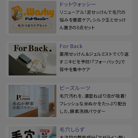
ドットウォッシー
リニューアル！泥せっけんで毛穴の
悩みを徹底ケア。シルク玉とせっけ
ん置きの3点セット
For Back
薬用せっけん＆ジェルミストでくり返
すニキビを予防！『フォーバック』で
背中を集中ケア
ピーズルーツ
毛穴汚れを、濃密ねばり泡が吸着！
フレッシュな米ぬかをたっぷり配合
した、酵素洗顔パウダー
毛穴しらず
大注目の整肌成分「アゼライン酸」