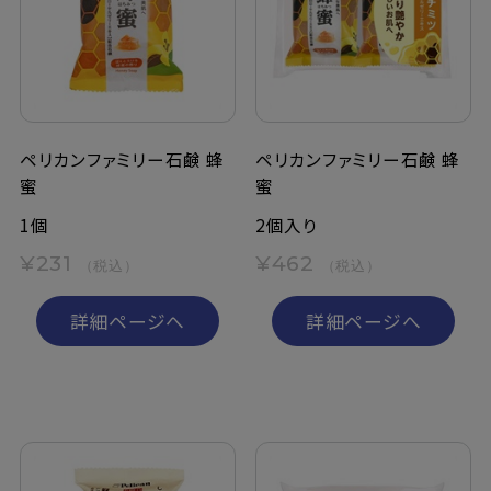
定期購入
お問い合わせ
ペリカンファミリー石鹸 蜂
ペリカンファミリー石鹸 蜂
蜜
蜜
ペリカン石鹸について
1個
2個入り
ご利用案内
¥231
¥462
（税込）
（税込）
よくあるご質問
詳細ページへ
詳細ページへ
会員登録でお得
NEWS一覧
利用規約