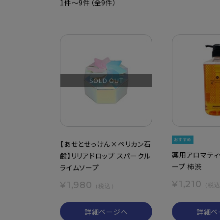
1件～9件（全9件）
SOLD OUT
【あせとせっけん×ペリカン石
薬用アロマティ
鹸】リリアドロップ スパークル
ープ 柿渋
ライムソープ
¥1,210
¥1,980
（税
（税込）
詳細ページへ
詳細ペ