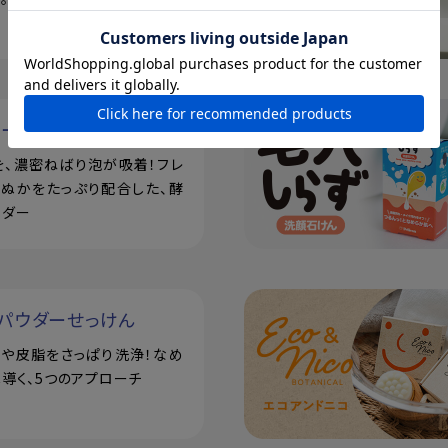
ルーツ
を、濃密ねばり泡が吸着！フレ
米ぬかをたっぷり配合した、酵
ウダー
パウダーせっけん
汗や皮脂をさっぱり洗浄！なめ
導く、5つのアプローチ