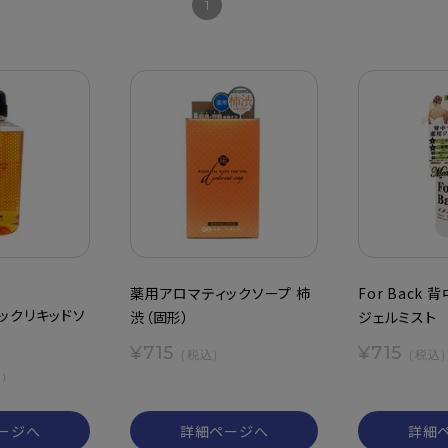
1
薬用アロマティックソープ 柿
For Back
ックリキッドソ
渋（固形）
ジェルミスト
¥715
¥715
（税込）
（税込
込）
ージへ
詳細ページへ
詳細