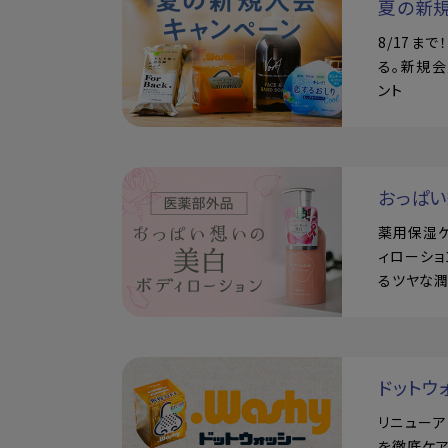
夏の新
8/17ま
る。新規会
ント
おっぱ
薬用保湿
ィローショ
るツヤな
ドットウ
リニュー
を徹底ケア