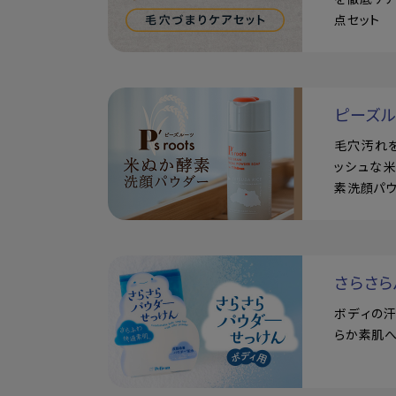
点セット
ピーズ
毛穴汚れ
ッシュな
素洗顔パ
さらさら
ボディの
らか素肌へ