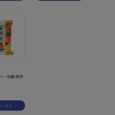
リー石鹸 柿渋
）
ページへ