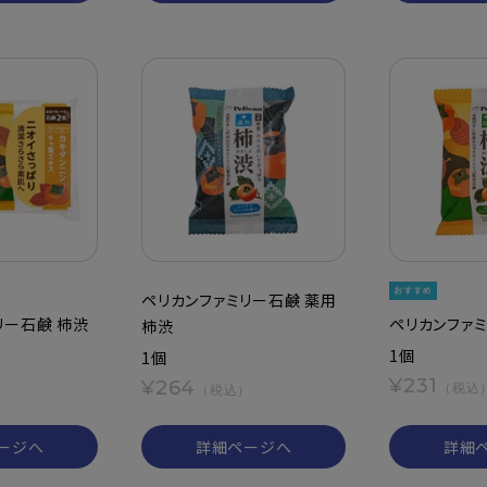
ペリカンファミリー石鹸 薬用
リー石鹸 柿渋
ペリカンファミ
柿渋
1個
1個
¥231
¥264
）
（税込
（税込）
ージへ
詳細ページへ
詳細