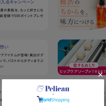
規入会キャンペーン
で！夏の素肌を、もっと好きにな
員登録で500ポイントプレゼ
い想い
ケアアイテムが登場！美白ボデ
ンで、バストからボディまでぷ
潤い
ォッシー
アル！泥せっけんで毛穴の悩み
。シルク玉とせっけん置きの3