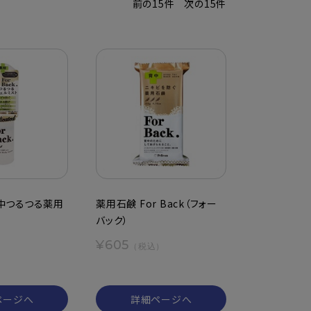
前の15件
次の15件
 背中つるつる薬用
薬用石鹸 For Back（フォー
バック）
¥605
）
（税込）
ページへ
詳細ページへ