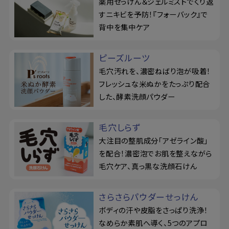
薬用せっけん＆ジェルミストでくり返
すニキビを予防！『フォーバック』で
背中を集中ケア
ピーズルーツ
毛穴汚れを、濃密ねばり泡が吸着！
フレッシュな米ぬかをたっぷり配合
した、酵素洗顔パウダー
毛穴しらず
大注目の整肌成分「アゼライン酸」
を配合！濃密泡でお肌を整えながら
毛穴ケア、真っ黒な洗顔石けん
さらさらパウダーせっけん
ボディの汗や皮脂をさっぱり洗浄！
なめらか素肌へ導く、5つのアプロ