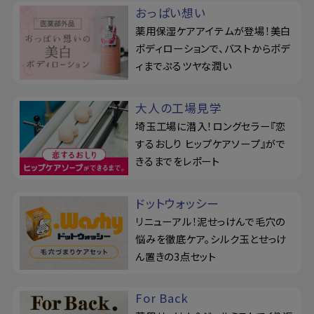
おっぱい想い
薬用保湿ケアアイテムが登場！美白
ボディローションで、バストからボデ
ィまでぷるツヤな潤い
大人の工場見学
埼玉工場に潜入！ロングセラー『恋
するおしり ヒップケアソープ』がで
きるまでをレポート
ドットウォッシー
リニューアル！泥せっけんで毛穴の
悩みを徹底ケア。シルク玉とせっけ
ん置きの3点セット
For Back