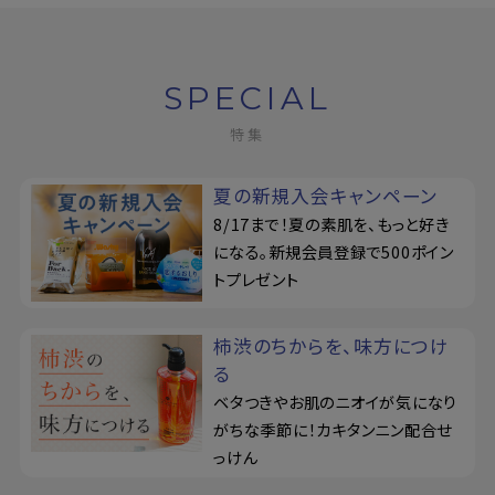
定期購入
SPECIAL
特集
お問い合わせ
ペリカン石鹸について
夏の新規入会キャンペーン
8/17まで！夏の素肌を、もっと好き
ご利用案内
になる。新規会員登録で500ポイン
トプレゼント
よくあるご質問
柿渋のちからを、味方につけ
会員登録でお得
る
ベタつきやお肌のニオイが気になり
NEWS一覧
がちな季節に！カキタンニン配合せ
っけん
利用規約