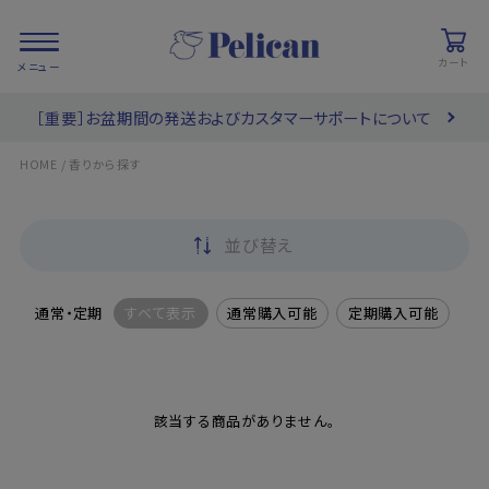
カート
［重要］お盆期間の発送およびカスタマーサポートについて
会員登録/
お気に入り
カート
ログイン
/
HOME
香りから探す
検索
並び替え
PRODUCTS
/ 商品を探す
通常・定期
すべて表示
通常購入可能
定期購入可能
COLLECTIONS
/ ブランド一覧
該当する商品がありません。