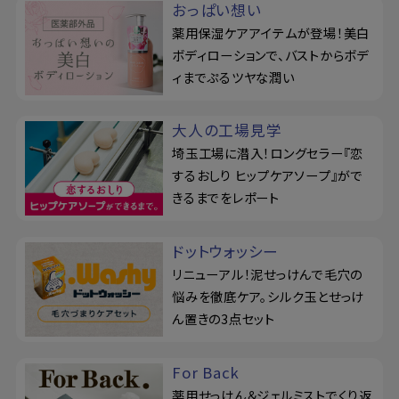
おっぱい想い
薬用保湿ケアアイテムが登場！美白
ボディローションで、バストからボデ
ィまでぷるツヤな潤い
大人の工場見学
埼玉工場に潜入！ロングセラー『恋
するおしり ヒップケアソープ』がで
きるまでをレポート
ドットウォッシー
リニューアル！泥せっけんで毛穴の
悩みを徹底ケア。シルク玉とせっけ
ん置きの3点セット
For Back
薬用せっけん＆ジェルミストでくり返