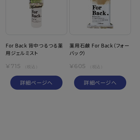
定期購入
お問い合わせ
For Back 背中つるつる薬
薬用石鹸 For Back（フォー
用ジェルミスト
バック）
ペリカン石鹸について
¥715
¥605
（税込）
（税込）
ご利用案内
詳細ページへ
詳細ページへ
よくあるご質問
会員登録でお得
NEWS一覧
利用規約