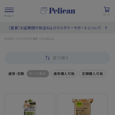
カート
［重要］お盆期間の発送およびカスタマーサポートについて
会員登録/
お気に入り
カート
ログイン
/
/
HOME
ブランドから探す
ForBack.
検索
並び替え
PRODUCTS
/ 商品を探す
通常・定期
すべて表示
通常購入可能
定期購入可能
COLLECTIONS
/ ブランド一覧