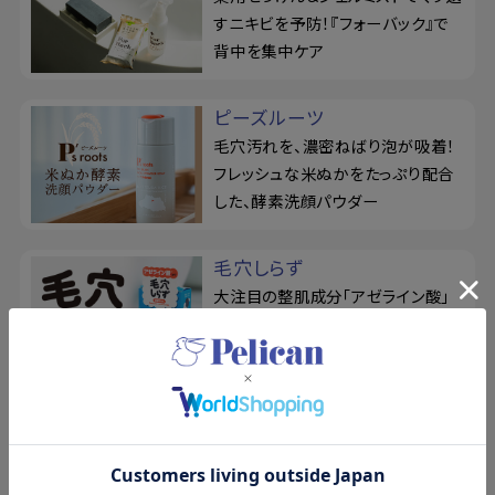
すニキビを予防！『フォーバック』で
背中を集中ケア
ピーズルーツ
毛穴汚れを、濃密ねばり泡が吸着！
フレッシュな米ぬかをたっぷり配合
した、酵素洗顔パウダー
毛穴しらず
大注目の整肌成分「アゼライン酸」
を配合！濃密泡でお肌を整えながら
毛穴ケア、真っ黒な洗顔石けん
さらさらパウダーせっけん
ボディの汗や皮脂をさっぱり洗浄！
なめらか素肌へ導く、5つのアプロ