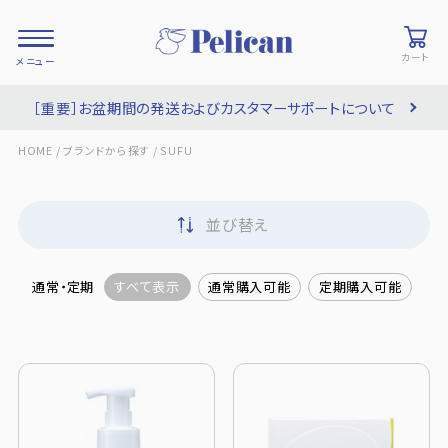
カート
［重要］お盆期間の発送およびカスタマーサポートについて
会員登録/
お気に入り
カート
ログイン
/
/
HOME
ブランドから探す
SUFU
検索
並び替え
PRODUCTS
/ 商品を探す
通常・定期
すべて表示
通常購入可能
定期購入可能
COLLECTIONS
/ ブランド一覧