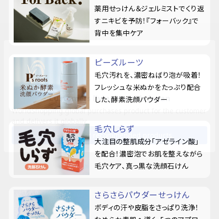
薬用せっけん＆ジェルミストでくり返
すニキビを予防！『フォーバック』で
背中を集中ケア
ピーズルーツ
毛穴汚れを、濃密ねばり泡が吸着！
フレッシュな米ぬかをたっぷり配合
した、酵素洗顔パウダー
毛穴しらず
大注目の整肌成分「アゼライン酸」
を配合！濃密泡でお肌を整えながら
毛穴ケア、真っ黒な洗顔石けん
さらさらパウダーせっけん
ボディの汗や皮脂をさっぱり洗浄！