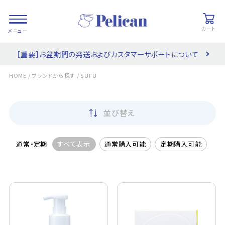
カート
［重要］お盆期間の発送およびカスタマーサポートについて
会員登録/
お気に入り
カート
ログイン
/
/
HOME
ブランドから探す
SUFU
検索
並び替え
PRODUCTS
/ 商品を探す
通常・定期
すべて表示
通常購入可能
定期購入可能
COLLECTIONS
/ ブランド一覧