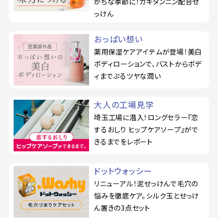
がちな季節に！カキタンニン配合せ
っけん
おっぱい想い
薬用保湿ケアアイテムが登場！美白
ボディローションで、バストからボデ
ィまでぷるツヤな潤い
大人の工場見学
埼玉工場に潜入！ロングセラー『恋
するおしり ヒップケアソープ』がで
きるまでをレポート
ドットウォッシー
リニューアル！泥せっけんで毛穴の
悩みを徹底ケア。シルク玉とせっけ
ん置きの3点セット