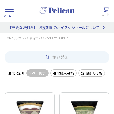
カート
［重要なお知らせ］お盆期間の出荷スケジュールについて
会員登録/
お気に入り
カート
ログイン
/
/
HOME
ブランドから探す
SAVON PATISSERIE
検索
並び替え
PRODUCTS
/ 商品を探す
通常・定期
すべて表示
通常購入可能
定期購入可能
COLLECTIONS
/ ブランド一覧