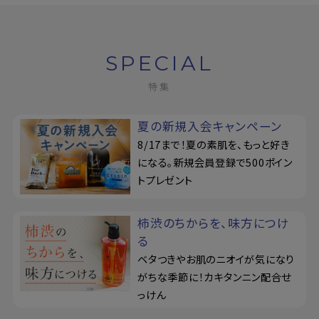
定期購入
SPECIAL
特集
お問い合わせ
ペリカン石鹸について
夏の新規入会キャンペーン
8/17まで！夏の素肌を、もっと好き
ご利用案内
になる。新規会員登録で500ポイン
トプレゼント
よくあるご質問
柿渋のちからを、味方につけ
会員登録でお得
る
ベタつきやお肌のニオイが気になり
NEWS一覧
がちな季節に！カキタンニン配合せ
っけん
利用規約