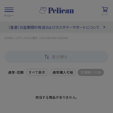
カート
［重要］お盆期間の発送およびカスタマーサポートについて
会員登録/
お気に入り
カート
ログイン
/
/
HOME
ブランドから探す
SAVON PATISSERIE
検索
並び替え
PRODUCTS
/ 商品を探す
通常・定期
すべて表示
通常購入可能
定期購入可能
COLLECTIONS
/ ブランド一覧
該当する商品がありません。