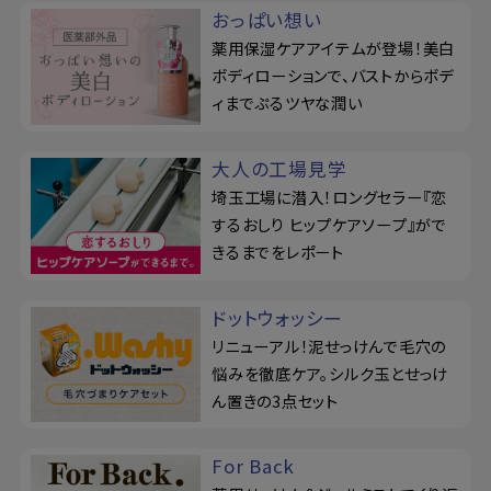
おっぱい想い
薬用保湿ケアアイテムが登場！美白
ボディローションで、バストからボデ
ィまでぷるツヤな潤い
大人の工場見学
埼玉工場に潜入！ロングセラー『恋
するおしり ヒップケアソープ』がで
きるまでをレポート
ドットウォッシー
リニューアル！泥せっけんで毛穴の
悩みを徹底ケア。シルク玉とせっけ
ん置きの3点セット
For Back