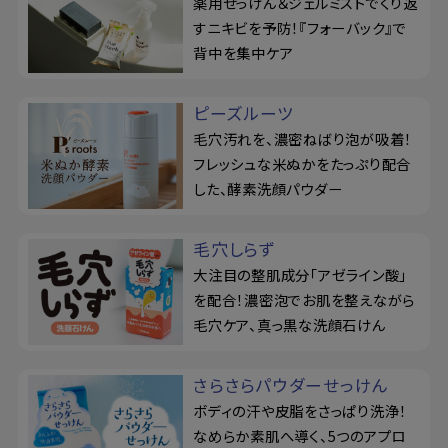
薬用せっけん＆ジェルミストでくり返
すニキビを予防！『フォーバック』で
背中を集中ケア
ピーズルーツ
毛穴汚れを、濃密ねばり泡が吸着！
フレッシュな米ぬかをたっぷり配合
した、酵素洗顔パウダー
毛穴しらず
大注目の整肌成分「アゼライン酸」
を配合！濃密泡でお肌を整えながら
毛穴ケア、真っ黒な洗顔石けん
さらさらパウダーせっけん
ボディの汗や皮脂をさっぱり洗浄！
なめらか素肌へ導く、5つのアプロ