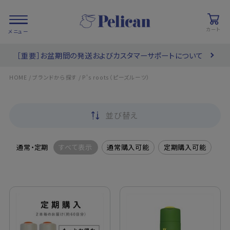
カート
［重要］お盆期間の発送およびカスタマーサポートについて
会員登録/
お気に入り
カート
ログイン
/
/
HOME
ブランドから探す
P's roots（ピーズルーツ）
検索
並び替え
PRODUCTS
/ 商品を探す
通常・定期
すべて表示
通常購入可能
定期購入可能
COLLECTIONS
/ ブランド一覧