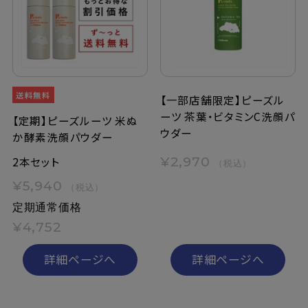
定期購入
お問い合わせ
【一部店舗限定】ピーズル
ーツ 茶葉・ビタミンC洗顔パ
ペリカン石鹸について
【定期】ピーズルーツ 米ぬ
ウダー
か酵素洗顔パウダー
ご利用案内
2本セット
¥2,970
（税込）
¥5,940
（税込）
よくあるご質問
定期通常価格
会員登録でお得
¥4,752
NEWS一覧
詳細ページへ
詳細ページへ
利用規約