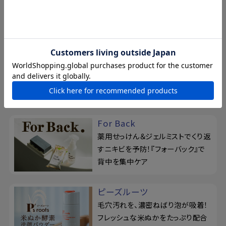
するおしり ヒップケアソープ』がで
きるまでをレポート
ドットウォッシー
リニューアル！泥せっけんで毛穴の
悩みを徹底ケア。シルク玉とせっけ
ん置きの3点セット
For Back
薬用せっけん＆ジェルミストでくり返
すニキビを予防！『フォーバック』で
背中を集中ケア
ピーズルーツ
毛穴汚れを、濃密ねばり泡が吸着！
フレッシュな米ぬかをたっぷり配合