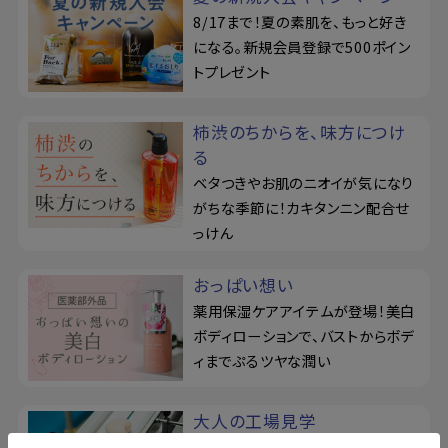
8/17まで！夏の素肌を、もっと好き
になる。新規会員登録で500ポイン
トプレゼント
柿渋のちからを、味方につけ
る
ベタつきやお肌のニオイが気になり
がちな季節に！カキタンニン配合せ
っけん
おっぱい想い
薬用保湿ケアアイテムが登場！美白
ボディローションで、バストからボデ
ィまでぷるツヤな潤い
大人の工場見学
埼玉工場に潜入！ロングセラー『恋