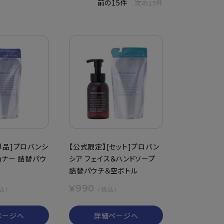
前の15件
次の15件
単品]プロバンシ
【公式限定】[セット]プロバン
ョナー 詰替パウ
シア フェイス＆ハンドソープ
詰替パウチ＆空ボトル
¥990
込）
（税込）
ページへ
詳細ページへ