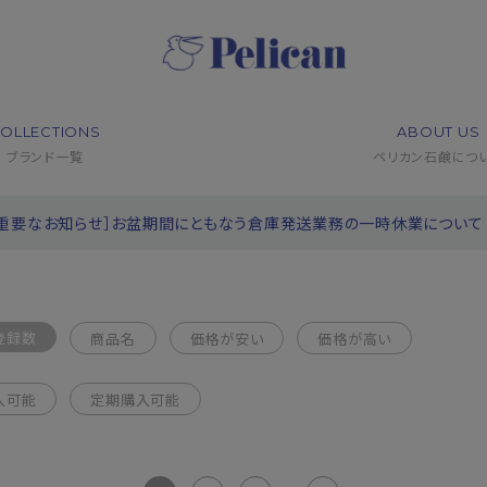
OLLECTIONS
ABOUT US
ブランド一覧
ペリカン石鹸につ
［重要なお知らせ］お盆期間にともなう倉庫発送業務の一時休業について
登録数
商品名
価格が安い
価格が高い
入可能
定期購入可能