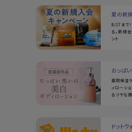
夏の新
8/17ま
る。新規会
ント
おっぱ
薬用保湿
ィローショ
るツヤな
ドットウ