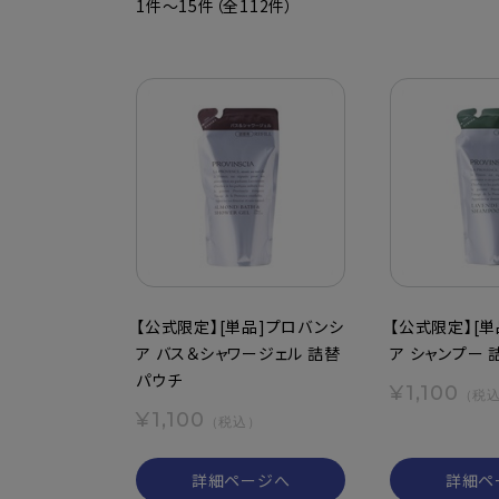
1件～15件（全112件）
【公式限定】[単品]プロバンシ
【公式限定】[
ア バス＆シャワージェル 詰替
ア シャンプー 
パウチ
¥1,100
（税
¥1,100
（税込）
詳細ページへ
詳細ペ