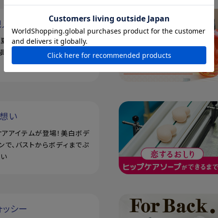
規入会キャンペーン
で！夏の素肌を、もっと好きにな
員登録で500ポイントプレゼ
い想い
ケアアイテムが登場！美白ボデ
ンで、バストからボディまでぷ
潤い
ォッシー