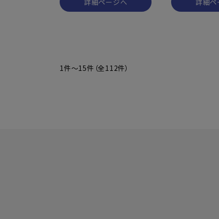
詳細ページへ
詳細ペ
1件～15件（全112件）