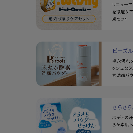
リニュー
を徹底ケア
点セット
ピーズ
毛穴汚れ
ッシュな
素洗顔パ
さらさら
ボディの
らか素肌へ