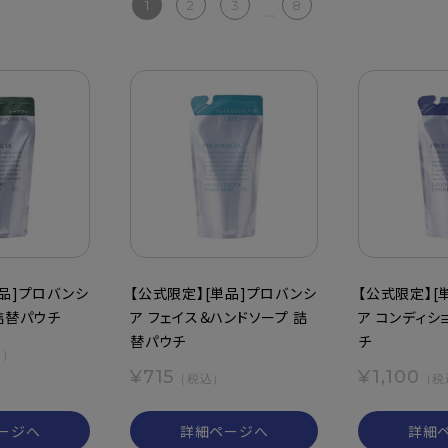
1
2
3
8
...
単品]プロバンシ
【公式限定】[単品]プロバンシ
【公式限定】[
詰替パウチ
ア フェイス＆ハンドソープ 詰
ア コンディシ
替パウチ
チ
込）
¥715
¥1,100
（税込）
（税
ージへ
詳細ページへ
詳細