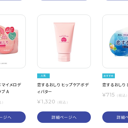
×マイメロデ
恋するおしり ヒップケアボデ
恋するおしり
ブ A
ィバター
¥715
（税込
¥1,320
込）
（税込）
ージへ
詳細ページへ
詳細