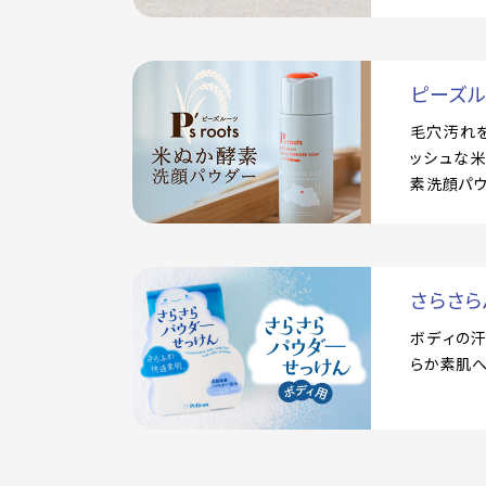
ピーズ
毛穴汚れ
ッシュな
素洗顔パ
さらさら
ボディの
らか素肌へ