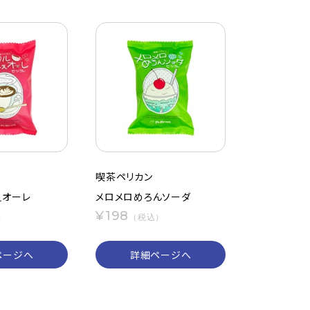
喫茶ペリカン
ぇオーレ
メロメロめろんソーダ
¥198
）
（税込）
ページへ
詳細ページへ