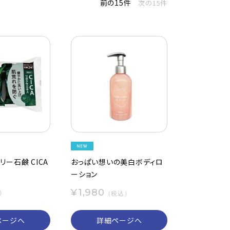
前の15件
次の15件
リー石鹸 CICA
おっぱい想いの美白ボディロ
ーション
¥1,980
）
（税込）
ページへ
詳細ページへ