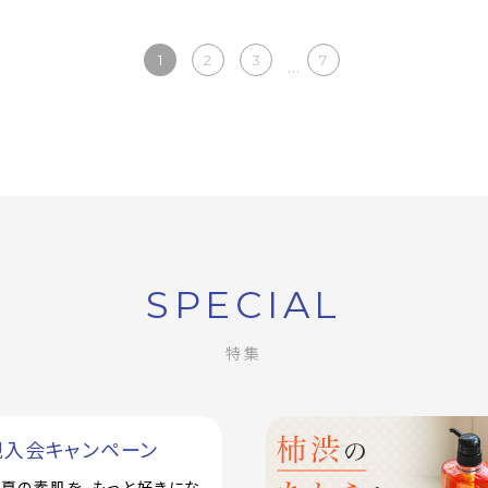
1
2
3
7
...
SPECIAL
特集
規入会キャンペーン
で！夏の素肌を、もっと好きにな