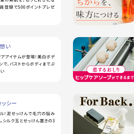
員登録で500ポイントプレゼ
い想い
ケアアイテムが登場！美白ボデ
ンで、バストからボディまでぷ
潤い
ォッシー
アル！泥せっけんで毛穴の悩み
。シルク玉とせっけん置きの3