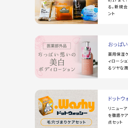
る。新規会
ント
おっぱ
薬用保湿
ィローショ
るツヤな
ドットウ
リニュー
を徹底ケア
点セット