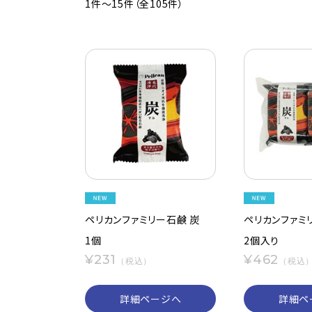
1件～15件（全105件）
ペリカンファミリー石鹸 炭
ペリカンファミ
1個
2個入り
¥231
¥462
（税込）
（税込
詳細ページへ
詳細ペ