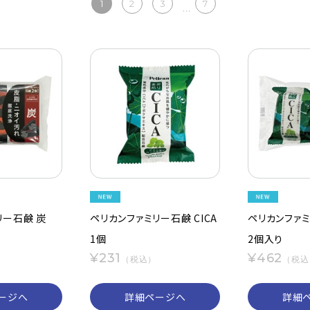
1
2
3
7
...
リー石鹸 炭
ペリカンファミリー石鹸 CICA
ペリカンファミ
1個
2個入り
¥231
¥462
）
（税込）
（税込
ージへ
詳細ページへ
詳細