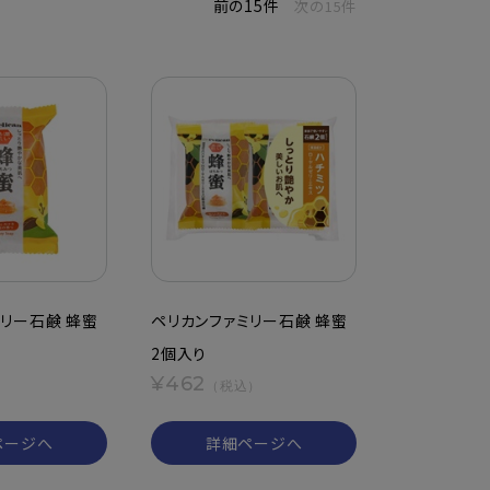
前の15件
次の15件
リー石鹸 蜂蜜
ペリカンファミリー石鹸 蜂蜜
2個入り
¥462
）
（税込）
ページへ
詳細ページへ