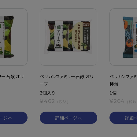
リー石鹸 オリ
ペリカンファミリー石鹸 オリ
ペリカンファミ
ーブ
柿渋
2個入り
1個
¥462
¥264
（税込）
（税込
ージへ
詳細ページへ
詳細