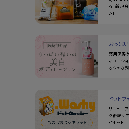
る。新規会
ント
おっぱ
薬用保湿
ィローショ
るツヤな
ドットウ
リニュー
を徹底ケア
点セット