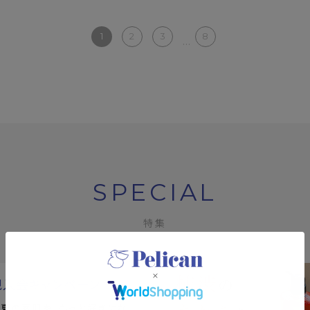
1
2
3
8
...
SPECIAL
特集
規入会キャンペーン
で！夏の素肌を、もっと好きにな