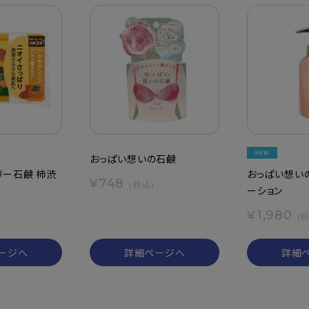
おっぱい想いの石鹸
リー石鹸 柿渋
おっぱい想い
¥748
（税込）
ーション
¥1,980
）
（
ージへ
詳細ページへ
詳細