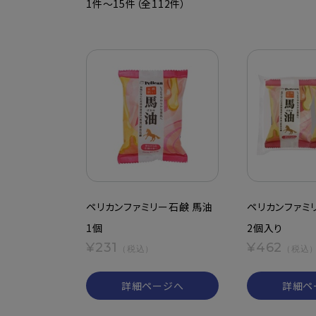
1件～15件（全112件）
ペリカンファミリー石鹸 馬油
ペリカンファミ
1個
2個入り
¥231
¥462
（税込）
（税込
詳細ページへ
詳細ペ