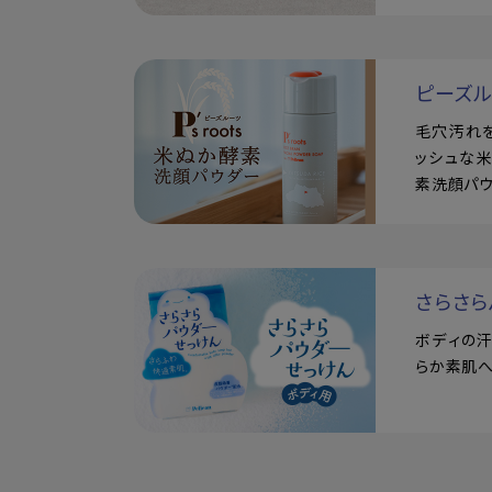
ピーズ
毛穴汚れ
ッシュな
素洗顔パ
さらさら
ボディの
らか素肌へ