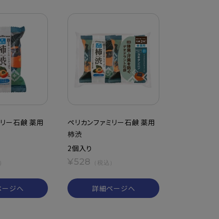
リー石鹸 薬用
ペリカンファミリー石鹸 薬用
柿渋
2個入り
¥528
）
（税込）
ページへ
詳細ページへ