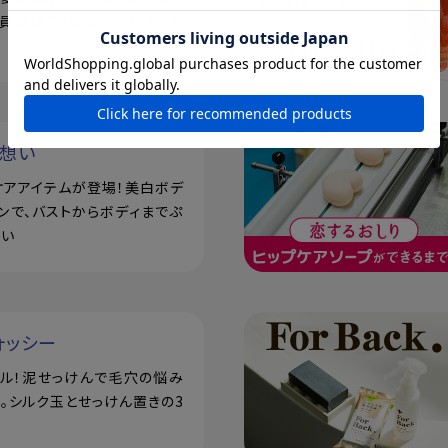
員登録で500ポイントプレゼ
い想い
ケアアイテムが登場！美白ボデ
ンで、バストからボディまでぷ
潤い
ォッシー
アル！泥せっけんで毛穴の悩み
。シルク玉とせっけん置きの3