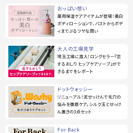
おっぱい想い
薬用保湿ケアアイテムが登場！美白
ボディローションで、バストからボデ
ィまでぷるツヤな潤い
大人の工場見学
埼玉工場に潜入！ロングセラー『恋
するおしり ヒップケアソープ』がで
きるまでをレポート
ドットウォッシー
リニューアル！泥せっけんで毛穴の
悩みを徹底ケア。シルク玉とせっけ
ん置きの3点セット
For Back