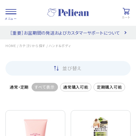
カート
［重要］お盆期間の発送およびカスタマーサポートについて
会員登録/
お気に入り
カート
ログイン
/
/
HOME
カテゴリから探す
ハンド＆ボディ
検索
並び替え
PRODUCTS
/ 商品を探す
通常・定期
すべて表示
通常購入可能
定期購入可能
COLLECTIONS
/ ブランド一覧