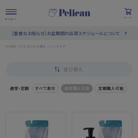
カート
［重要なお知らせ］お盆期間の出荷スケジュールについて
会員登録/
お気に入り
カート
ログイン
/
/
HOME
カテゴリから探す
ハンドケア
検索
並び替え
PRODUCTS
/ 商品を探す
通常・定期
すべて表示
通常購入可能
定期購入可能
COLLECTIONS
/ ブランド一覧