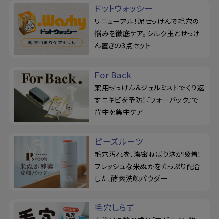
ドットウォッシー
リニューアル！泥せっけんで毛穴の
悩みを徹底ケア。シルク玉とせっけ
ん置きの3点セット
For Back
薬用せっけん＆ジェルミストでくり返
すニキビを予防！『フォーバック』で
背中を集中ケア
ピーズルーツ
毛穴汚れを、濃密ねばり泡が吸着！
フレッシュな米ぬかをたっぷり配合
した、酵素洗顔パウダー
毛穴しらず