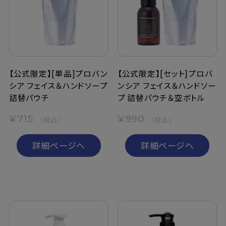
定期購入
お問い合わせ
【公式限定】[単品]プロバン
【公式限定】[セット]プロバ
シア フェイス＆ハンドソープ
ンシア フェイス＆ハンドソー
ペリカン石鹸について
詰替パウチ
プ 詰替パウチ＆空ボトル
ご利用案内
¥715
¥990
（税込）
（税込）
よくあるご質問
詳細ページへ
詳細ページへ
会員登録でお得
NEWS一覧
利用規約