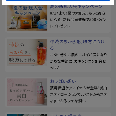
夏の新規入会キャンペーン
8/17まで！夏の素肌を、もっと好き
になる。新規会員登録で500ポイン
トプレゼント
柿渋のちからを、味方につけ
る
ベタつきやお肌のニオイが気になり
がちな季節に！カキタンニン配合せ
っけん
おっぱい想い
薬用保湿ケアアイテムが登場！美白
ボディローションで、バストからボデ
ィまでぷるツヤな潤い