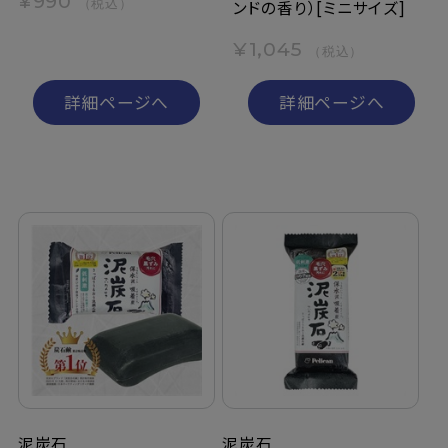
¥990
（税込）
ンドの香り）[ミニサイズ]
¥1,045
（税込）
詳細ページへ
詳細ページへ
泥炭石
泥炭石