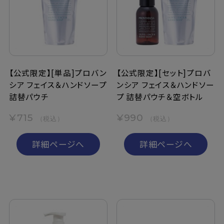
定期購入
お問い合わせ
【公式限定】[単品]プロバン
【公式限定】[セット]プロバ
シア フェイス＆ハンドソープ
ンシア フェイス＆ハンドソー
ペリカン石鹸について
詰替パウチ
プ 詰替パウチ＆空ボトル
ご利用案内
¥715
¥990
（税込）
（税込）
よくあるご質問
詳細ページへ
詳細ページへ
会員登録でお得
NEWS一覧
利用規約