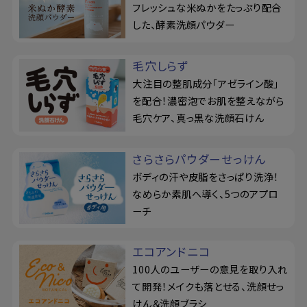
フレッシュな米ぬかをたっぷり配合
した、酵素洗顔パウダー
毛穴しらず
大注目の整肌成分「アゼライン酸」
を配合！濃密泡でお肌を整えながら
毛穴ケア、真っ黒な洗顔石けん
さらさらパウダーせっけん
ボディの汗や皮脂をさっぱり洗浄！
なめらか素肌へ導く、5つのアプロ
ーチ
エコアンドニコ
100人のユーザーの意見を取り入れ
て開発！メイクも落とせる、洗顔せっ
けん＆洗顔ブラシ