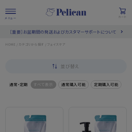
カート
［重要］お盆期間の発送およびカスタマーサポートについて
会員登録/
お気に入り
カート
ログイン
/
/
HOME
カテゴリから探す
フェイスケア
検索
並び替え
PRODUCTS
/ 商品を探す
通常・定期
すべて表示
通常購入可能
定期購入可能
COLLECTIONS
/ ブランド一覧