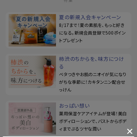
特集
夏の新規入会キャンペーン
8/17まで！夏の素肌を、もっと好き
になる。新規会員登録で500ポイン
トプレゼント
柿渋のちからを、味方につけ
る
ベタつきやお肌のニオイが気になり
がちな季節に！カキタンニン配合せ
っけん
おっぱい想い
薬用保湿ケアアイテムが登場！美白
ボディローションで、バストからボデ
ィまでぷるツヤな潤い