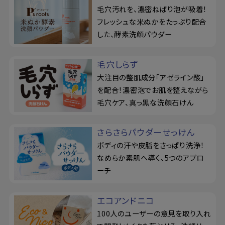
毛穴汚れを、濃密ねばり泡が吸着！
フレッシュな米ぬかをたっぷり配合
した、酵素洗顔パウダー
毛穴しらず
大注目の整肌成分「アゼライン酸」
を配合！濃密泡でお肌を整えながら
毛穴ケア、真っ黒な洗顔石けん
さらさらパウダーせっけん
ボディの汗や皮脂をさっぱり洗浄！
なめらか素肌へ導く、5つのアプロ
ーチ
エコアンドニコ
100人のユーザーの意見を取り入れ