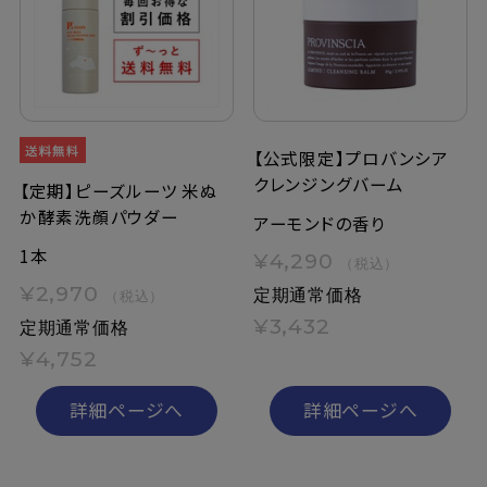
定期購入
お問い合わせ
【公式限定】プロバンシア
クレンジングバーム
ペリカン石鹸について
【定期】ピーズルーツ 米ぬ
か酵素洗顔パウダー
アーモンドの香り
ご利用案内
1本
¥4,290
（税込）
¥2,970
定期通常価格
（税込）
よくあるご質問
¥3,432
定期通常価格
会員登録でお得
¥4,752
NEWS一覧
詳細ページへ
詳細ページへ
利用規約