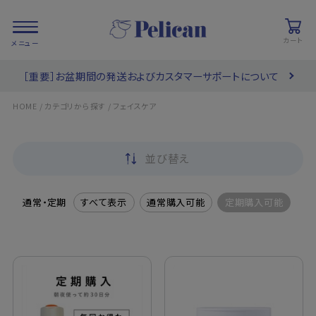
カート
［重要］お盆期間の発送およびカスタマーサポートについて
会員登録/
お気に入り
カート
ログイン
/
/
HOME
カテゴリから探す
フェイスケア
検索
並び替え
PRODUCTS
/ 商品を探す
通常・定期
すべて表示
通常購入可能
定期購入可能
COLLECTIONS
/ ブランド一覧