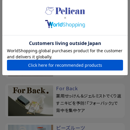
大人の工場見学
埼玉工場に潜入！ロングセラー『恋
するおしり ヒップケアソープ』がで
きるまでをレポート
ドットウォッシー
リニューアル！泥せっけんで毛穴の
悩みを徹底ケア。シルク玉とせっけ
ん置きの3点セット
For Back
薬用せっけん＆ジェルミストでくり返
すニキビを予防！『フォーバック』で
背中を集中ケア
ピーズルーツ