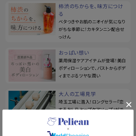
柿渋のちからを、味方につけ
る
ベタつきやお肌のニオイが気になり
がちな季節に！カキタンニン配合せ
っけん
おっぱい想い
薬用保湿ケアアイテムが登場！美白
ボディローションで、バストからボデ
ィまでぷるツヤな潤い
大人の工場見学
埼玉工場に潜入！ロングセラー『恋
するおしり ヒップケアソープ』がで
きるまでをレポート
ドットウォッシー