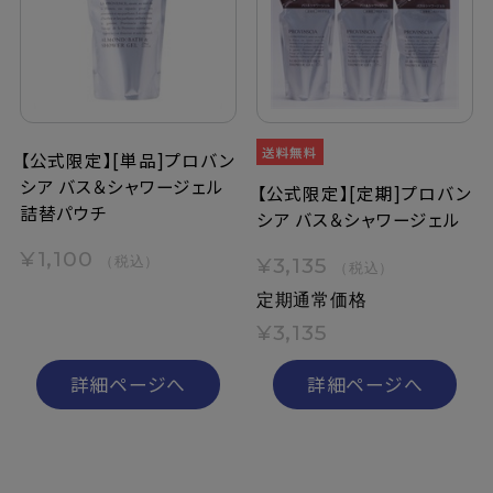
定期購入
お問い合わせ
【公式限定】[単品]プロバン
シア バス＆シャワージェル
ペリカン石鹸について
【公式限定】[定期]プロバン
詰替パウチ
シア バス＆シャワージェル
ご利用案内
¥1,100
（税込）
¥3,135
（税込）
定期通常価格
よくあるご質問
¥3,135
会員登録でお得
詳細ページへ
詳細ページへ
NEWS一覧
利用規約