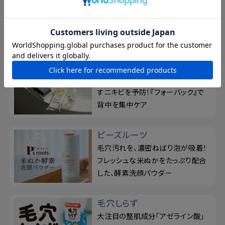
リニューアル！泥せっけんで毛穴の
悩みを徹底ケア。シルク玉とせっけ
ん置きの3点セット
For Back
薬用せっけん＆ジェルミストでくり返
すニキビを予防！『フォーバック』で
背中を集中ケア
ピーズルーツ
毛穴汚れを、濃密ねばり泡が吸着！
フレッシュな米ぬかをたっぷり配合
した、酵素洗顔パウダー
毛穴しらず
大注目の整肌成分「アゼライン酸」