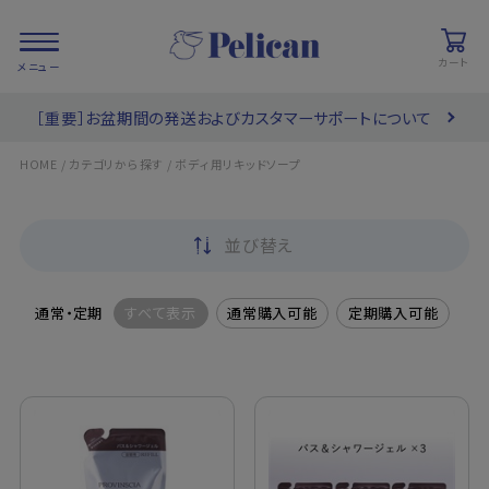
カート
［重要］お盆期間の発送およびカスタマーサポートについて
会員登録/
お気に入り
カート
ログイン
/
/
HOME
カテゴリから探す
ボディ用リキッドソープ
検索
並び替え
PRODUCTS
/ 商品を探す
通常・定期
すべて表示
通常購入可能
定期購入可能
COLLECTIONS
/ ブランド一覧