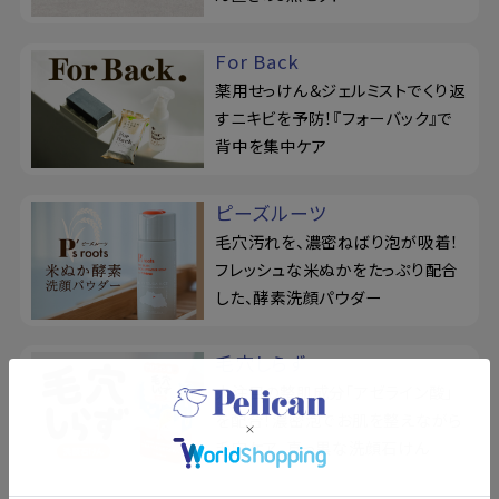
For Back
薬用せっけん＆ジェルミストでくり返
すニキビを予防！『フォーバック』で
背中を集中ケア
ピーズルーツ
毛穴汚れを、濃密ねばり泡が吸着！
フレッシュな米ぬかをたっぷり配合
した、酵素洗顔パウダー
毛穴しらず
大注目の整肌成分「アゼライン酸」
を配合！濃密泡でお肌を整えながら
毛穴ケア、真っ黒な洗顔石けん