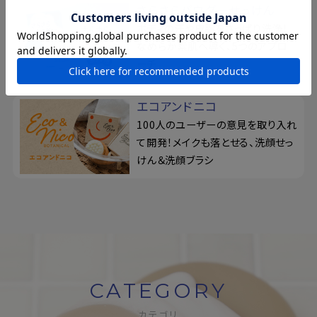
さらさらパウダーせっけん
ボディの汗や皮脂をさっぱり洗浄！
なめらか素肌へ導く、5つのアプロ
ーチ
エコアンドニコ
100人のユーザーの意見を取り入れ
て開発！メイクも落とせる、洗顔せっ
けん＆洗顔ブラシ
CATEGORY
カテゴリ