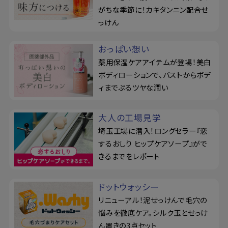
がちな季節に！カキタンニン配合せ
っけん
おっぱい想い
薬用保湿ケアアイテムが登場！美白
ボディローションで、バストからボデ
ィまでぷるツヤな潤い
大人の工場見学
埼玉工場に潜入！ロングセラー『恋
するおしり ヒップケアソープ』がで
きるまでをレポート
ドットウォッシー
リニューアル！泥せっけんで毛穴の
悩みを徹底ケア。シルク玉とせっけ
ん置きの3点セット