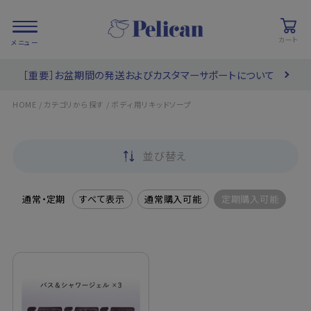
カート
［重要］お盆期間の発送およびカスタマーサポートについて
会員登録/
お気に入り
カート
ログイン
/
/
HOME
カテゴリから探す
ボディ用リキッドソープ
検索
並び替え
PRODUCTS
/ 商品を探す
通常・定期
すべて表示
通常購入可能
定期購入可能
COLLECTIONS
/ ブランド一覧