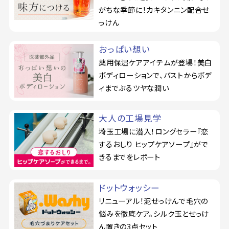
がちな季節に！カキタンニン配合せ
っけん
おっぱい想い
薬用保湿ケアアイテムが登場！美白
ボディローションで、バストからボデ
ィまでぷるツヤな潤い
大人の工場見学
埼玉工場に潜入！ロングセラー『恋
するおしり ヒップケアソープ』がで
きるまでをレポート
ドットウォッシー
リニューアル！泥せっけんで毛穴の
悩みを徹底ケア。シルク玉とせっけ
ん置きの3点セット