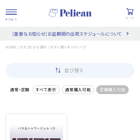
カート
［重要なお知らせ］お盆期間の出荷スケジュールについて
会員登録/
お気に入り
カート
ログイン
/
/
HOME
カテゴリから探す
ボディ用リキッドソープ
検索
並び替え
PRODUCTS
/ 商品を探す
通常・定期
すべて表示
通常購入可能
定期購入可能
COLLECTIONS
/ ブランド一覧