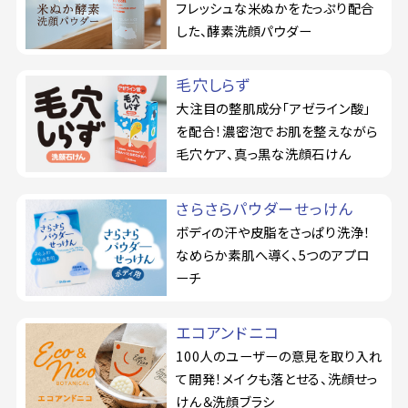
フレッシュな米ぬかをたっぷり配合
した、酵素洗顔パウダー
毛穴しらず
大注目の整肌成分「アゼライン酸」
を配合！濃密泡でお肌を整えながら
毛穴ケア、真っ黒な洗顔石けん
さらさらパウダーせっけん
ボディの汗や皮脂をさっぱり洗浄！
なめらか素肌へ導く、5つのアプロ
ーチ
エコアンドニコ
100人のユーザーの意見を取り入れ
て開発！メイクも落とせる、洗顔せっ
けん＆洗顔ブラシ