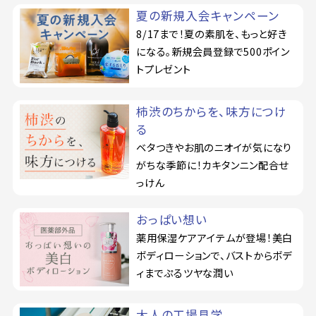
夏の新規入会キャンペーン
8/17まで！夏の素肌を、もっと好き
になる。新規会員登録で500ポイン
トプレゼント
柿渋のちからを、味方につけ
る
ベタつきやお肌のニオイが気になり
がちな季節に！カキタンニン配合せ
っけん
おっぱい想い
薬用保湿ケアアイテムが登場！美白
ボディローションで、バストからボデ
ィまでぷるツヤな潤い
大人の工場見学