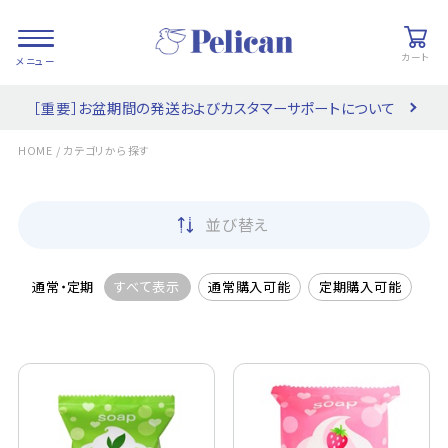
カート
［重要］お盆期間の発送およびカスタマーサポートについて
会員登録/
お気に入り
カート
ログイン
/
HOME
カテゴリから探す
検索
並び替え
PRODUCTS
/ 商品を探す
通常・定期
すべて表示
通常購入可能
定期購入可能
COLLECTIONS
/ ブランド一覧