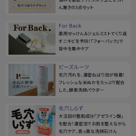
ん置きの3点セット
For Back
薬用せっけん＆ジェルミストでくり返
すニキビを予防！『フォーバック』で
背中を集中ケア
ピーズルーツ
毛穴汚れを、濃密ねばり泡が吸着！
フレッシュな米ぬかをたっぷり配合
した、酵素洗顔パウダー
毛穴しらず
大注目の整肌成分「アゼライン酸」
を配合！濃密泡でお肌を整えながら
毛穴ケア、真っ黒な洗顔石けん