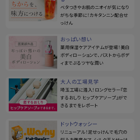
ベタつきやお肌のニオイが気になり
がちな季節に！カキタンニン配合せ
っけん
おっぱい想い
薬用保湿ケアアイテムが登場！美白
ボディローションで、バストからボデ
ィまでぷるツヤな潤い
大人の工場見学
埼玉工場に潜入！ロングセラー『恋
するおしり ヒップケアソープ』がで
きるまでをレポート
ドットウォッシー
リニューアル！泥せっけんで毛穴の
悩みを徹底ケア。シルク玉とせっけ