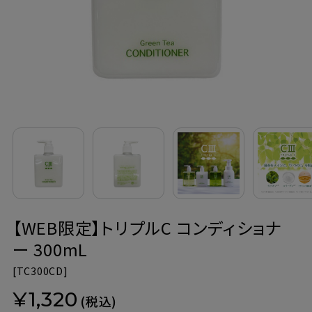
定期購入
お問い合わせ
ペリカン石鹸について
ご利用案内
よくあるご質問
【WEB限定】トリプルC コンディショナ
会員登録でお得
ー 300mL
NEWS一覧
[
TC300CD]
¥1,320
利用規約
(税込)