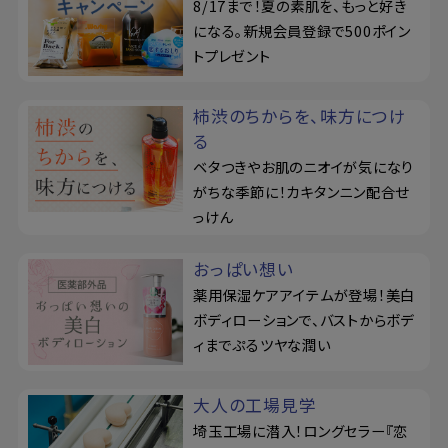
8/17まで！夏の素肌を、もっと好き
になる。新規会員登録で500ポイン
トプレゼント
柿渋のちからを、味方につけ
る
ベタつきやお肌のニオイが気になり
がちな季節に！カキタンニン配合せ
っけん
おっぱい想い
薬用保湿ケアアイテムが登場！美白
ボディローションで、バストからボデ
ィまでぷるツヤな潤い
大人の工場見学
埼玉工場に潜入！ロングセラー『恋