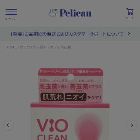
カート
［重要］お盆期間の発送およびカスタマーサポートについて
会員登録/
お気に入り
カート
ログイン
/
/
HOME
カテゴリから探す
ボディ用石鹸
検索
PRODUCTS
/ 商品を探す
COLLECTIONS
/ ブランド一覧