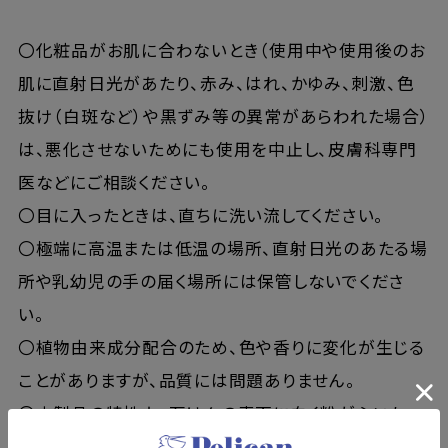
〇化粧品がお肌に合わないとき（使用中や使用後のお
肌に直射日光があたり、赤み、はれ、かゆみ、刺激、色
抜け（白斑など）や黒ずみ等の異常があらわれた場合）
は、悪化させないためにも使用を中止し、皮膚科専門
医などにご相談ください。
〇目に入ったときは、直ちに洗い流してください。
〇極端に高温または低温の場所、直射日光のあたる場
所や乳幼児の手の届く場所には保管しないでくださ
い。
〇植物由来成分配合のため、色や香りに変化が生じる
ことがありますが、品質には問題ありません。
〇本製品の特性上、石けんの表面に白く粉がふいた
り、縞模様などが入っている場合がありますが品質に