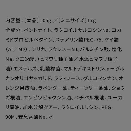
内容量：［本品］105g ／［ミニサイズ］17g
全成分：ベントナイト、ラウロイルサルコシンNa、コカ
ミドプロピルベタイン、ステアリン酸PEG-75、ケイ酸
（AI／Mg）、シリカ、ラウレス－50、パルミチン酸、塩化
Na、クエン酸、（ヒマワリ種子油／水添ヒマワリ種子
油）エステルズ、乳酸桿菌、マルトデキストリン、α－グル
カンオリゴサッカリド、ラフィノース、グルコマンナン、オ
レンジ果皮油、ラベンダー油、ティーツリー葉油、ショウ
ガ根油、エンピツビャクシン油、ベチベル根油、ユーカ
リ葉油、加水分解グアー、ラウロイルリシン、PEG-
90M、安息香酸Na、水