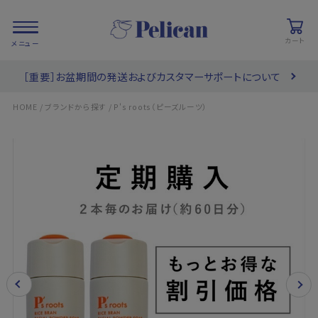
カート
［重要］お盆期間の発送およびカスタマーサポートについて
会員登録/
お気に入り
カート
ログイン
/
/
HOME
ブランドから探す
P's roots（ピーズルーツ）
検索
PRODUCTS
/ 商品を探す
COLLECTIONS
/ ブランド一覧