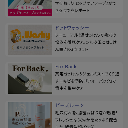
するおしり ヒップケアソープ』がで
きるまでをレポート
ドットウォッシー
リニューアル！泥せっけんで毛穴の
悩みを徹底ケア。シルク玉とせっけ
ん置きの3点セット
For Back
薬用せっけん＆ジェルミストでくり返
すニキビを予防！『フォーバック』で
背中を集中ケア
ピーズルーツ
毛穴汚れを、濃密ねばり泡が吸着！
フレッシュな米ぬかをたっぷり配合
した、酵素洗顔パウダー