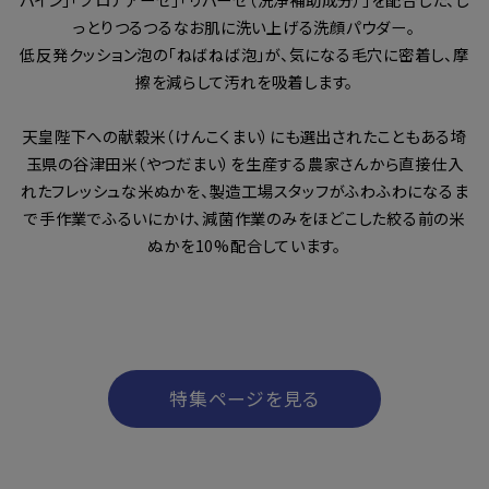
っとりつるつるなお肌に洗い上げる洗顔パウダー。
低反発クッション泡の「ねばねば泡」が、気になる毛穴に密着し、摩
擦を減らして汚れを吸着します。
天皇陛下への献穀米（けんこくまい）にも選出されたこともある埼
玉県の谷津田米（やつだまい）を生産する農家さんから直接仕入
れたフレッシュな米ぬかを、製造工場スタッフがふわふわになるま
で手作業でふるいにかけ、減菌作業のみをほどこした絞る前の米
ぬかを10%配合しています。
特集ページを見る