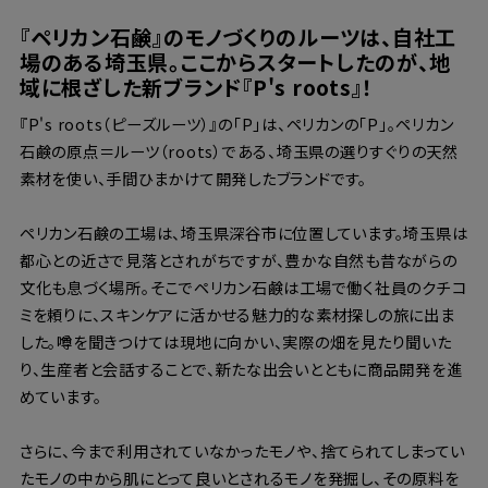
『ペリカン石鹸』のモノづくりのルーツは、自社工
場のある埼玉県。ここからスタートしたのが、地
域に根ざした新ブランド『P's roots』！
『P's roots（ピーズルーツ）』の「P」は、ペリカンの「P」。ペリカン
石鹸の原点＝ルーツ（roots）である、埼玉県の選りすぐりの天然
素材を使い、手間ひまかけて開発したブランドです。
ペリカン石鹸の工場は、埼玉県深谷市に位置しています。埼玉県は
都心との近さで見落とされがちですが、豊かな自然も昔ながらの
文化も息づく場所。そこでペリカン石鹸は工場で働く社員のクチコ
ミを頼りに、スキンケアに活かせる魅力的な素材探しの旅に出ま
した。噂を聞きつけては現地に向かい、実際の畑を見たり聞いた
り、生産者と会話することで、新たな出会いとともに商品開発を進
めています。
さらに、今まで利用されていなかったモノや、捨てられてしまってい
たモノの中から肌にとって良いとされるモノを発掘し、その原料を