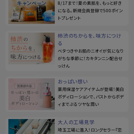
8/17まで！夏の素肌を、もっと好き
になる。新規会員登録で500ポイン
トプレゼント
柿渋のちからを、味方につけ
る
ベタつきやお肌のニオイが気になり
がちな季節に！カキタンニン配合せ
っけん
おっぱい想い
薬用保湿ケアアイテムが登場！美白
ボディローションで、バストからボデ
ィまでぷるツヤな潤い
大人の工場見学
埼玉工場に潜入！ロングセラー『恋