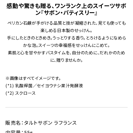
感動や驚きも贈る、ワンランク上のスイーツサボ
ン『サボン・パティスリー』
ペリカン石鹸が手がける品質と技が凝縮された、見ても使っても
楽しめる日本製のせっけん。
手にしたときのときめき。うっとりする香り。とろけるようになめら
かな泡。スイーツの幸福感をせっけんにこめて。
素肌と心を甘やかすバスタイムを、自分のために、だれかのため
に、贈りませんか。
※画像はすべてイメージです。
(*1) 乳酸桿菌／セイヨウナシ果汁発酵液
(*2) スクロース
販売名：タルトサボン ラフランス
内容量：55g