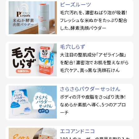
ピーズルーツ
毛穴汚れを、濃密ねばり泡が吸着！
フレッシュな米ぬかをたっぷり配合
した、酵素洗顔パウダー
毛穴しらず
大注目の整肌成分「アゼライン酸」
を配合！濃密泡でお肌を整えながら
毛穴ケア、真っ黒な洗顔石けん
さらさらパウダーせっけん
ボディの汗や皮脂をさっぱり洗浄！
なめらか素肌へ導く、5つのアプロ
ーチ
エコアンドニコ
100人のユーザーの意見を取り入れ