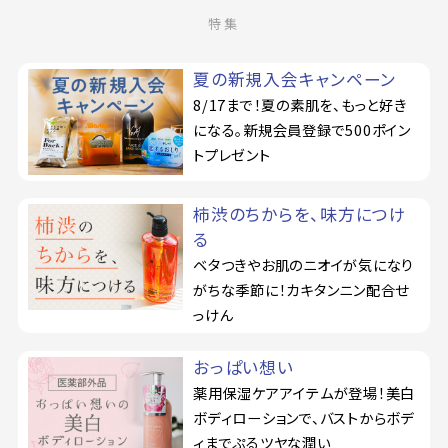
特集
夏の新規入会キャンペーン
8/17まで！夏の素肌を、もっと好き
になる。新規会員登録で500ポイン
トプレゼント
柿渋のちからを、味方につけ
る
ベタつきやお肌のニオイが気になり
がちな季節に！カキタンニン配合せ
っけん
おっぱい想い
薬用保湿ケアアイテムが登場！美白
ボディローションで、バストからボデ
ィまでぷるツヤな潤い