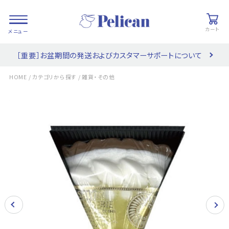
カート
［重要］お盆期間の発送およびカスタマーサポートについて
会員登録/
お気に入り
カート
ログイン
/
/
HOME
カテゴリから探す
雑貨・その他
検索
PRODUCTS
/ 商品を探す
COLLECTIONS
/ ブランド一覧