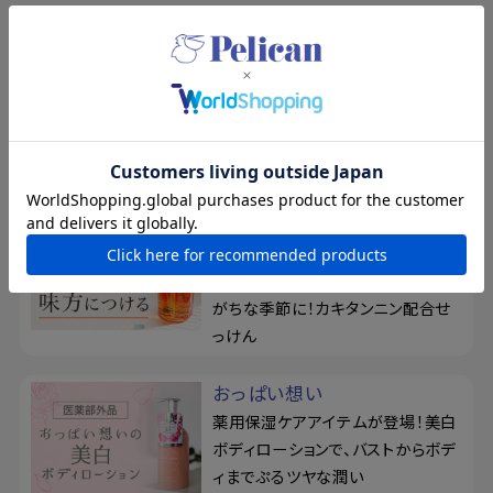
特集
夏の新規入会キャンペーン
8/17まで！夏の素肌を、もっと好き
になる。新規会員登録で500ポイン
トプレゼント
柿渋のちからを、味方につけ
る
ベタつきやお肌のニオイが気になり
がちな季節に！カキタンニン配合せ
っけん
おっぱい想い
薬用保湿ケアアイテムが登場！美白
ボディローションで、バストからボデ
ィまでぷるツヤな潤い