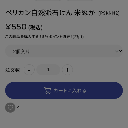
ペリカン自然派石けん 米ぬか
[
PSKNN2]
¥550
(税込)
この商品を購入すると5%ポイント還元！
(27pt)
-
+
注文数
カートに入れる
4