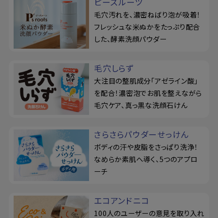
ピーズルーツ
毛穴汚れを、濃密ねばり泡が吸着！
フレッシュな米ぬかをたっぷり配合
した、酵素洗顔パウダー
毛穴しらず
大注目の整肌成分「アゼライン酸」
を配合！濃密泡でお肌を整えながら
毛穴ケア、真っ黒な洗顔石けん
さらさらパウダーせっけん
ボディの汗や皮脂をさっぱり洗浄！
なめらか素肌へ導く、5つのアプロ
ーチ
エコアンドニコ
100人のユーザーの意見を取り入れ