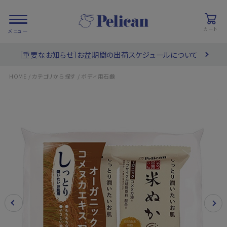
カート
［重要なお知らせ］お盆期間の出荷スケジュールについて
会員登録/
お気に入り
カート
ログイン
/
/
HOME
カテゴリから探す
ボディ用石鹸
検索
PRODUCTS
/ 商品を探す
COLLECTIONS
/ ブランド一覧