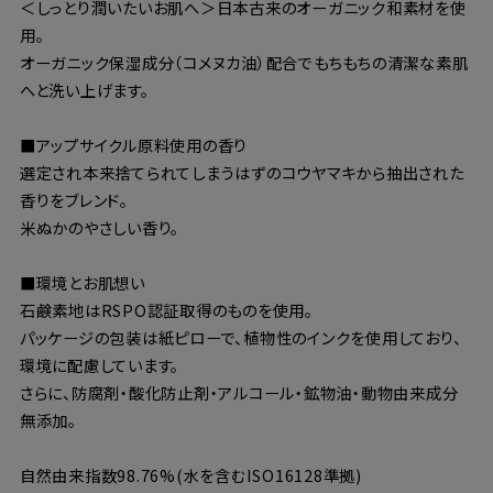
＜しっとり潤いたいお肌へ＞日本古来のオーガニック和素材を使
用。
オーガニック保湿成分（コメヌカ油）配合でもちもちの清潔な素肌
へと洗い上げます。
■アップサイクル原料使用の香り
選定され本来捨てられてしまうはずのコウヤマキから抽出された
香りをブレンド。
米ぬかのやさしい香り。
■環境とお肌想い
石鹸素地はRSPO認証取得のものを使用。
パッケージの包装は紙ピローで、植物性のインクを使用しており、
環境に配慮しています。
さらに、防腐剤・酸化防止剤・アルコール・鉱物油・動物由来成分
無添加。
自然由来指数98.76%(水を含むISO16128準拠)