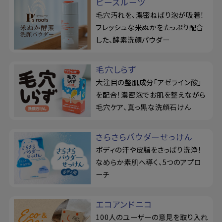
ピーズルーツ
毛穴汚れを、濃密ねばり泡が吸着！
フレッシュな米ぬかをたっぷり配合
した、酵素洗顔パウダー
毛穴しらず
大注目の整肌成分「アゼライン酸」
を配合！濃密泡でお肌を整えながら
毛穴ケア、真っ黒な洗顔石けん
さらさらパウダーせっけん
ボディの汗や皮脂をさっぱり洗浄！
なめらか素肌へ導く、5つのアプロ
ーチ
エコアンドニコ
100人のユーザーの意見を取り入れ