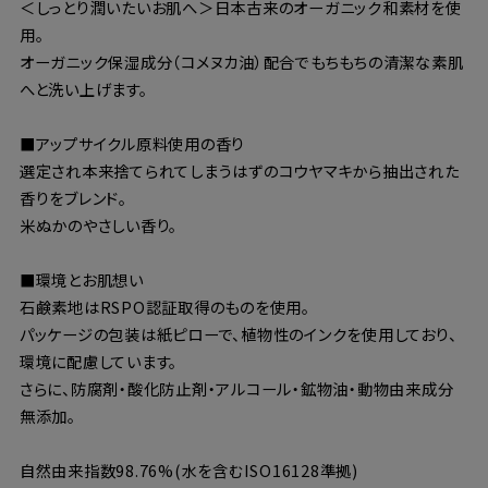
＜しっとり潤いたいお肌へ＞日本古来のオーガニック和素材を使
用。
オーガニック保湿成分（コメヌカ油）配合でもちもちの清潔な素肌
へと洗い上げます。
■アップサイクル原料使用の香り
選定され本来捨てられてしまうはずのコウヤマキから抽出された
香りをブレンド。
米ぬかのやさしい香り。
■環境とお肌想い
石鹸素地はRSPO認証取得のものを使用。
パッケージの包装は紙ピローで、植物性のインクを使用しており、
環境に配慮しています。
さらに、防腐剤・酸化防止剤・アルコール・鉱物油・動物由来成分
無添加。
自然由来指数98.76%(水を含むISO16128準拠)