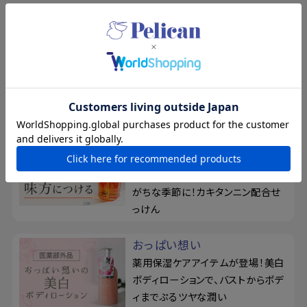
特集
夏の新規入会キャンペーン
8/17まで！夏の素肌を、もっと好き
になる。新規会員登録で500ポイン
トプレゼント
柿渋のちからを、味方につけ
る
ベタつきやお肌のニオイが気になり
がちな季節に！カキタンニン配合せ
っけん
おっぱい想い
薬用保湿ケアアイテムが登場！美白
ボディローションで、バストからボデ
ィまでぷるツヤな潤い