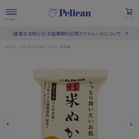
カート
［重要なお知らせ］お盆期間の出荷スケジュールについて
会員登録/
お気に入り
カート
ログイン
/
/
HOME
カテゴリから探す
ボディ用石鹸
検索
PRODUCTS
/ 商品を探す
COLLECTIONS
/ ブランド一覧