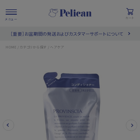
カート
［重要］お盆期間の発送およびカスタマーサポートについて
会員登録/
お気に入り
カート
ログイン
/
/
HOME
カテゴリから探す
ヘアケア
検索
PRODUCTS
/ 商品を探す
COLLECTIONS
/ ブランド一覧