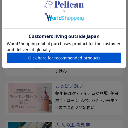
夏の新規入会キャンペーン
8/17まで！夏の素肌を、もっと好き
になる。新規会員登録で500ポイン
トプレゼント
柿渋のちからを、味方につけ
る
ベタつきやお肌のニオイが気になり
がちな季節に！カキタンニン配合せ
っけん
おっぱい想い
薬用保湿ケアアイテムが登場！美白
ボディローションで、バストからボデ
ィまでぷるツヤな潤い
大人の工場見学