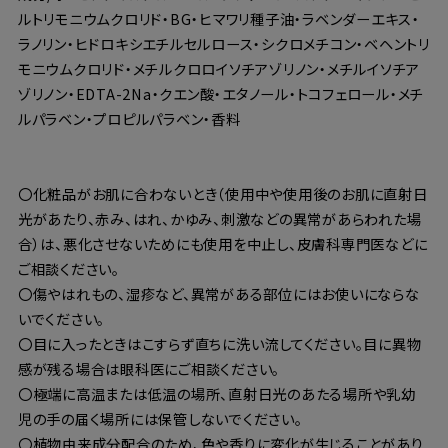
ルトリモニウムクロリド・BG・ヒマワリ種子油・ラベンダーエキス・
ラノリン・ヒドロキシエチルセルロース・シクロメチコン・ベヘントリ
モニウムクロリド・メチルクロロイソチアゾリノン・メチルイソチア
ゾリノン・EDTA-2Na・クエン酸・エタノール・トコフェロール・メチ
ルパラベン・プロピルパラベン・香料
〇化粧品がお肌に合わないとき（使用中や使用後のお肌に直射日
光があたり、赤み、はれ、かゆみ、刺激などの異常があらわれた場
合）は、悪化させないためにも使用を中止し、皮膚科専門医などに
ご相談ください。
〇傷やはれもの、湿疹など、異常がある部位にはお使いにならな
いでください。
〇目に入ったときはこすらず直ちに洗い流してください。目に異物
感が残る場合は眼科医にご相談ください。
〇極端に高温または低温の場所、直射日光のあたる場所や乳幼
児の手の届く場所には保管しないでください。
〇植物由来成分配合のため、色や香りに変化が生じることがあり