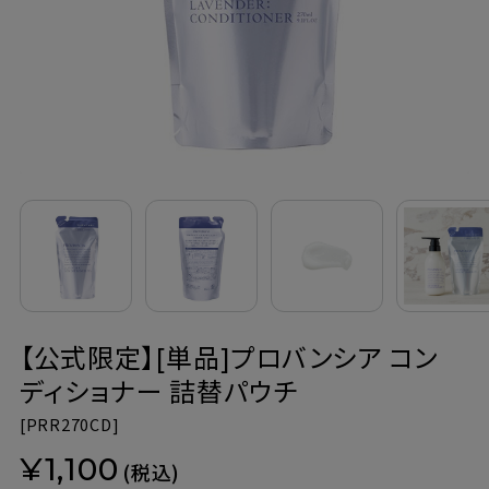
定期購入
お問い合わせ
ペリカン石鹸について
ご利用案内
よくあるご質問
【公式限定】[単品]プロバンシア コン
会員登録でお得
ディショナー 詰替パウチ
NEWS一覧
[
PRR270CD]
¥1,100
利用規約
(税込)