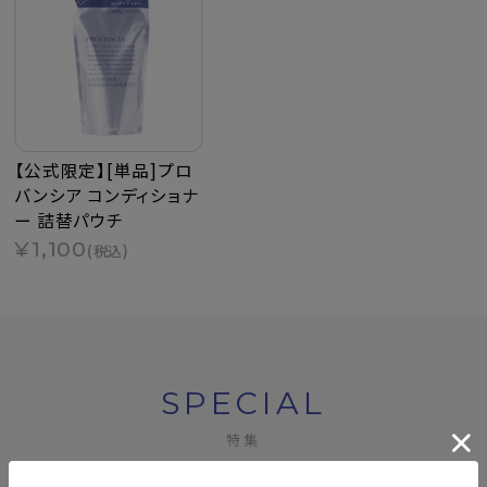
【公式限定】[単品]プロ
バンシア コンディショナ
ー 詰替パウチ
¥1,100
(税込)
SPECIAL
特集