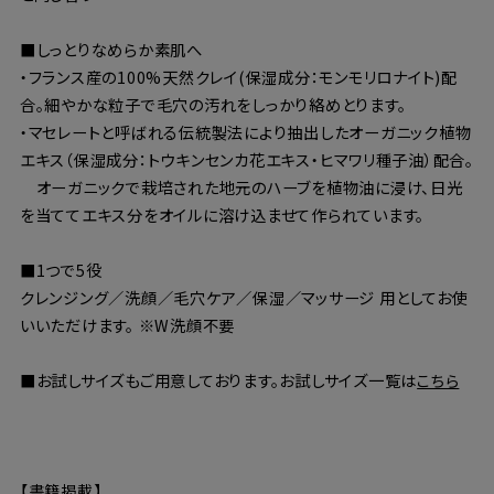
■しっとりなめらか素肌へ
・フランス産の100%天然クレイ(保湿成分：モンモリロナイト)配
合。細やかな粒子で毛穴の汚れをしっかり絡めとります。
・マセレートと呼ばれる伝統製法により抽出したオーガニック植物
エキス（保湿成分：トウキンセンカ花エキス・ヒマワリ種子油）配合。
オーガニックで栽培された地元のハーブを植物油に浸け、日光
を当ててエキス分をオイルに溶け込ませて作られています。
■1つで5役
クレンジング／洗顔／毛穴ケア／保湿／マッサージ 用としてお使
いいただけます。 ※W洗顔不要
■お試しサイズもご用意しております。お試しサイズ一覧は
こちら
【書籍掲載】