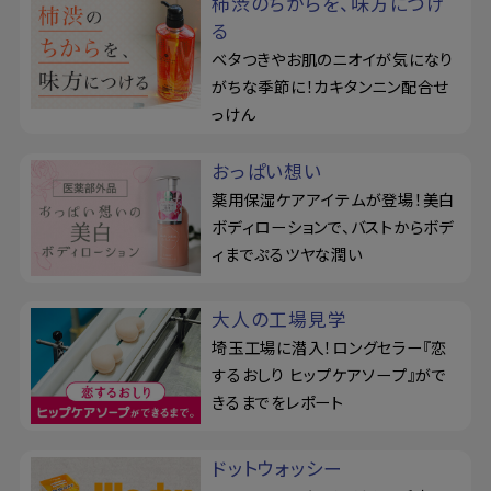
柿渋のちからを、味方につけ
る
ベタつきやお肌のニオイが気になり
がちな季節に！カキタンニン配合せ
っけん
おっぱい想い
薬用保湿ケアアイテムが登場！美白
ボディローションで、バストからボデ
ィまでぷるツヤな潤い
大人の工場見学
埼玉工場に潜入！ロングセラー『恋
するおしり ヒップケアソープ』がで
きるまでをレポート
ドットウォッシー