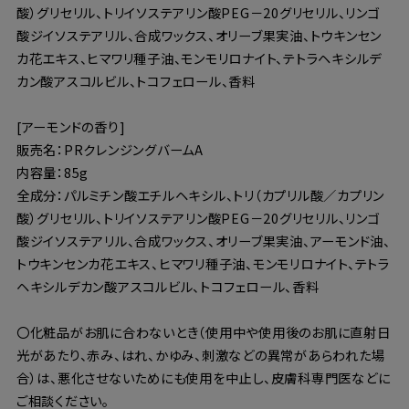
酸）グリセリル、トリイソステアリン酸PEG－20グリセリル、リンゴ
酸ジイソステアリル、合成ワックス、オリーブ果実油、トウキンセン
カ花エキス、ヒマワリ種子油、モンモリロナイト、テトラヘキシルデ
カン酸アスコルビル、トコフェロール、香料
[アーモンドの香り]
販売名：PRクレンジングバームA
内容量：85g
全成分：パルミチン酸エチルヘキシル、トリ（カプリル酸／カプリン
酸）グリセリル、トリイソステアリン酸PEG－20グリセリル、リンゴ
酸ジイソステアリル、合成ワックス、オリーブ果実油、アーモンド油、
トウキンセンカ花エキス、ヒマワリ種子油、モンモリロナイト、テトラ
ヘキシルデカン酸アスコルビル、トコフェロール、香料
〇化粧品がお肌に合わないとき（使用中や使用後のお肌に直射日
光があたり、赤み、はれ、かゆみ、刺激などの異常があらわれた場
合）は、悪化させないためにも使用を中止し、皮膚科専門医などに
ご相談ください。