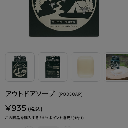
定期購入
お問い合わせ
ペリカン石鹸について
ご利用案内
よくあるご質問
アウトドアソープ
会員登録でお得
[
PODSOAP]
¥935
NEWS一覧
(税込)
この商品を購入すると5%ポイント還元！
(46pt)
利用規約