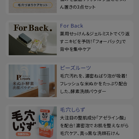
ん置きの3点セット
For Back
薬用せっけん＆ジェルミストでくり返
すニキビを予防！『フォーバック』で
背中を集中ケア
ピーズルーツ
毛穴汚れを、濃密ねばり泡が吸着！
フレッシュな米ぬかをたっぷり配合
した、酵素洗顔パウダー
毛穴しらず
大注目の整肌成分「アゼライン酸」
を配合！濃密泡でお肌を整えながら
毛穴ケア、真っ黒な洗顔石けん