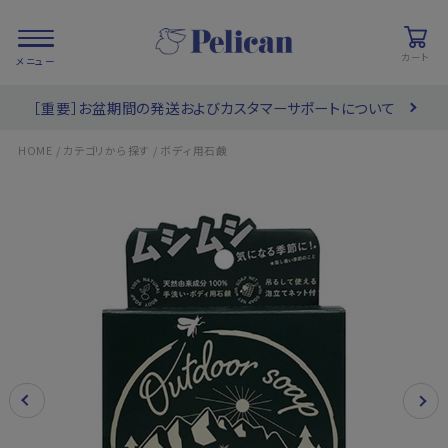
カート
［重要］お盆期間の発送およびカスタマーサポートについて
会員登録/
お気に入り
カート
ログイン
/
/
HOME
カテゴリから探す
ボディ用石鹸
検索
PRODUCTS
/ 商品を探す
COLLECTIONS
/ ブランド一覧