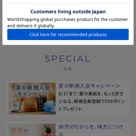
アウトドアソープ
¥935
(税込)
SPECIAL
特集
夏の新規入会キャンペーン
8/17まで！夏の素肌を、もっと好き
になる。新規会員登録で500ポイン
トプレゼント
柿渋のちからを、味方につけ
る