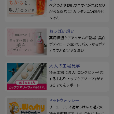
ベタつきやお肌のニオイが気になり
がちな季節に！カキタンニン配合せ
っけん
おっぱい想い
薬用保湿ケアアイテムが登場！美白
ボディローションで、バストからボデ
ィまでぷるツヤな潤い
大人の工場見学
埼玉工場に潜入！ロングセラー『恋
するおしり ヒップケアソープ』がで
きるまでをレポート
ドットウォッシー
リニューアル！泥せっけんで毛穴の
悩みを徹底ケア。シルク玉とせっけ