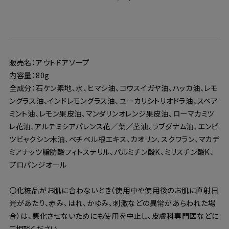
販売名：アウトドアソープ
内容量：80g
全成分：石ケン素地、水、ヒマシ油、コウスイガヤ油、ハッカ油、レモ
ングラス油、インドレモングラス油、ユーカリシトリオドラ油、スペア
ミント油、レモン果皮油、マンダリンオレンジ果皮油、ローマカミツ
レ花油、アルテミシアパレンス花／葉／茎油、ラブダナム油、エンピ
ツビャクシン木油、ベチベル根エキス、カオリン、スクワラン、マカデ
ミアナッツ脂肪酸フィトステリル、パルミチン酸K、ミリスチン酸K、
プロパンジオール
〇化粧品がお肌に合わないとき（使用中や使用後のお肌に直射日
光があたり、赤み、はれ、かゆみ、刺激などの異常があらわれた場
合）は、悪化させないためにも使用を中止し、皮膚科専門医などに
ご相談ください。