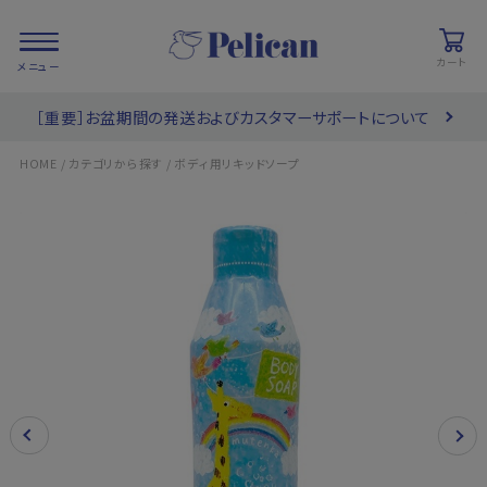
カート
［重要］お盆期間の発送およびカスタマーサポートについて
会員登録/
お気に入り
カート
ログイン
/
/
HOME
カテゴリから探す
ボディ用リキッドソープ
検索
PRODUCTS
/ 商品を探す
COLLECTIONS
/ ブランド一覧