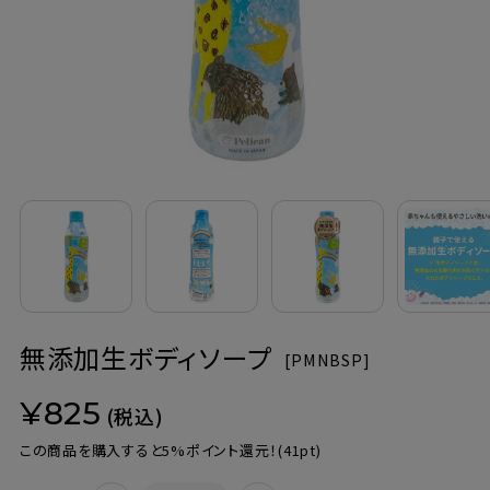
定期購入
お問い合わせ
ペリカン石鹸について
ご利用案内
よくあるご質問
無添加生ボディソープ
会員登録でお得
[
PMNBSP]
¥825
NEWS一覧
(税込)
この商品を購入すると5%ポイント還元！
(41pt)
利用規約